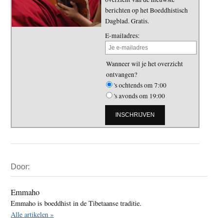
berichten op het Boeddhistisch
Dagblad. Gratis.
E-mailadres:
Wanneer wil je het overzicht
ontvangen?
's ochtends om 7:00
's avonds om 19:00
Primaire
Door:
Sidebar
Emmaho
Emmaho is boeddhist in de Tibetaanse traditie.
Alle artikelen »