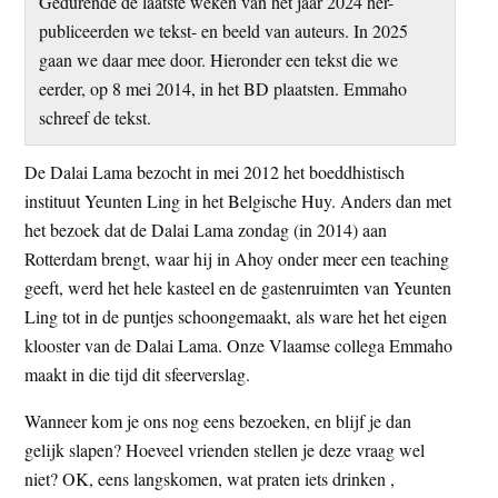
Gedurende de laatste weken van het jaar 2024 her-
t
e
publiceerden we tekst- en beeld van auteurs. In 2025
e
s
gaan we daar mee door. Hieronder een tekst die we
i
eerder, op 8 mei 2014, in het BD plaatsten. Emmaho
t
schreef de tekst.
e
De Dalai Lama bezocht in mei 2012 het boeddhistisch
instituut Yeunten Ling in het Belgische Huy. Anders dan met
het bezoek dat de Dalai Lama zondag (in 2014) aan
Rotterdam brengt, waar hij in Ahoy onder meer een teaching
geeft, werd het hele kasteel en de gastenruimten van Yeunten
Ling tot in de puntjes schoongemaakt, als ware het het eigen
klooster van de Dalai Lama. Onze Vlaamse collega Emmaho
maakt in die tijd dit sfeerverslag.
Wanneer kom je ons nog eens bezoeken, en blijf je dan
gelijk slapen? Hoeveel vrienden stellen je deze vraag wel
niet? OK, eens langskomen, wat praten iets drinken ,