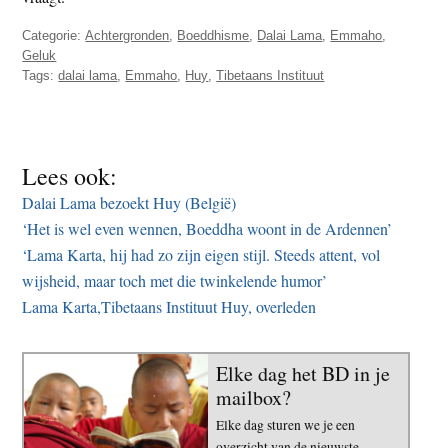
Categorie:
Achtergronden
,
Boeddhisme
,
Dalai Lama
,
Emmaho
,
Geluk
Tags:
dalai lama
,
Emmaho
,
Huy
,
Tibetaans Instituut
Lees ook:
Dalai Lama bezoekt Huy (België)
‘Het is wel even wennen, Boeddha woont in de Ardennen’
‘Lama Karta, hij had zo zijn eigen stijl. Steeds attent, vol
wijsheid, maar toch met die twinkelende humor’
Lama Karta,Tibetaans Instituut Huy, overleden
Elke dag het BD in je
mailbox?
Elke dag sturen we je een
overzicht van de nieuwste