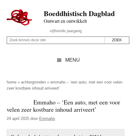
Door
Skip
Spring
Spring
Boeddhistisch Dagblad
naar
to
naar
naar
de
secondary
de
de
Ontwart en ontwikkelt
hoofd
menu
eerste
voettekst
Header
vijftiende jaargang
inhoud
sidebar
Rechts
Z
Z
o
o
e
e
MENU
k
k
b
o
i
p
home
»
achtergronden
»
emmaho – ‘een auto, met een voor velen
n
zeer kostbare inhoud arriveert’
d
n
e
Emmaho – ‘Een auto, met een voor
e
z
velen zeer kostbare inhoud arriveert’
n
e
d
24 april 2025
door
Emmaho
s
e
i
z