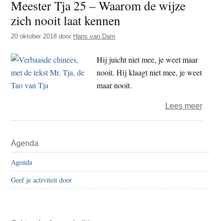
Meester Tja 25 – Waarom de wijze
90
zich nooit laat kennen
–
Weze
20 oktober 2018
door
Hans van Dam
mijn
weze
Hij juicht niet mee, je weet maar
nooit. Hij klaagt niet mee, je weet
maar nooit.
over
Lees meer
Mees
Tja
Primaire
Agenda
25
Sidebar
–
Agenda
Waar
Geef je activiteit door
de
wijze
zich
nooit