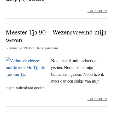
over
Lees meer
Mees
Tja
Meester Tja 90 – Wezensvreemd mijn
98
wezen
–
Kenn
5 januari 2019
door
Hans van Dam
door
niet-
Nooit heb ik mijn achterkant
kenn
gezien. Nooit heb ik mijn
binnenkant gezien. Nooit heb ik
meer dan een stukje van mijn
eigen buitenkant gezien.
over
Lees meer
Mees
Tja