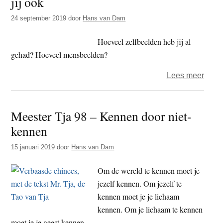
jij ook
Wijsh
24 september 2019
door
Hans van Dam
als
nood
Hoeveel zelfbeelden heb jij al
gehad? Hoeveel mensbeelden?
over
Lees meer
6.
Ieder
Meester Tja 98 – Kennen door niet-
heeft
kennen
een
theor
15 januari 2019
door
Hans van Dam
over
jou,
Om de wereld te kennen moet je
jij
jezelf kennen. Om jezelf te
ook
kennen moet je je lichaam
kennen. Om je lichaam te kennen
moet je je geest kennen.