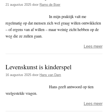
t
21 augustus 2025
door
Ramo de Boer
e
e
s
In mijn praktijk valt me
i
regelmatig op dat mensen zich wel graag willen ontwikkelen
t
– of ergens van af willen – maar weinig zicht hebben op de
e
weg die ze zullen gaan.
over
Lees meer
Fase
van
Levenskunst is kinderspel
het
Spiri
16 augustus 2025
door
Hans van Dam
Pad
Hans geeft antwoord op tien
veelgestelde vragen.
over
Lees meer
Leve