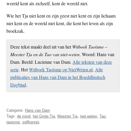
wereld kent als zichzelf, kent de wereld niet.
Wie het Tja niet kent en zijn geest niet kent en zijn lichaam
niet kent en de wereld niet kent, die kent het leven als zijn
broekzak.
Deze tekst maakt deel uit van het
Witboek Taoïsme –
Meester Tja en de Tao van niet-weten
. Woord: Hans van
Dam. Beeld: Lucienne van Dam.
Alle teksten van deze
serie
. Het
Witboek Taoïsme op NietWeten.nl
.
Alle
publicaties van Hans van Dam in het Boeddhistisch
Dagblad
.
Categorie:
Hans van Dam
Tags:
de mind
,
het Grote Tja
,
Meester Tja
,
niet-weten
,
Tao
,
taoisme
,
zelfkennis