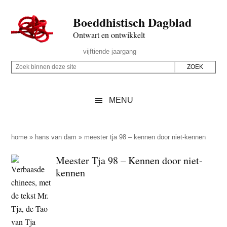
Door
Skip
Spring
Spring
Boeddhistisch Dagblad
naar
to
naar
naar
de
secondary
de
de
Ontwart en ontwikkelt
hoofd
menu
eerste
voettekst
Header
vijftiende jaargang
inhoud
sidebar
Rechts
Z
Z
o
o
e
e
MENU
k
k
b
o
i
p
home
»
hans van dam
»
meester tja 98 – kennen door niet-kennen
n
d
Meester Tja 98 – Kennen door niet-
n
e
kennen
e
z
n
e
d
s
e
i
z