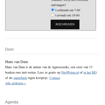
ontvangen?
's ochtends om 7:00
's avonds om 19:00
Primaire
Door:
Sidebar
Hans van Dam
Hans van Dam is de auteur van de Agnosereeks, een serie van 13
boeken over niet-weten. Lees ze gratis op
NietWeten.nl
of
in het BD
of als
paperback
tegen kostprijs.
Contact
.
Alle artikelen »
Agenda