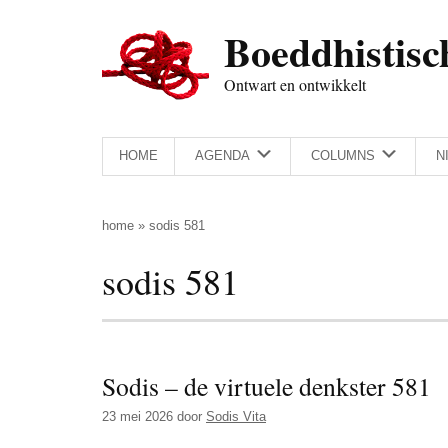
Door
Skip
Spring
Spring
Boeddhistisc
naar
to
naar
naar
de
secondary
de
de
Ontwart en ontwikkelt
hoofd
menu
eerste
voettekst
inhoud
sidebar
HOME
AGENDA
COLUMNS
N
home
»
sodis 581
sodis 581
Sodis – de virtuele denkster 581
23 mei 2026
door
Sodis Vita