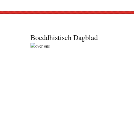
Footer
Boeddhistisch Dagblad