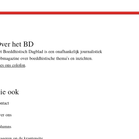
ver het BD
t Boeddhistisch Dagblad is een onafhankelijk journalistiek
bmagazine over boeddhistische thema’s en inzichten.
es ons colofon
.
ie ook
ntact
er ons
olumns
ageren op de krantensite