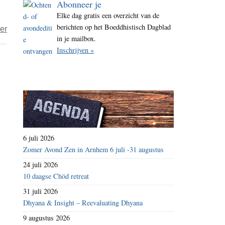
Abonneer je
i
Elke dag gratis een overzicht van de
t
berichten op het Boeddhistisch Dagblad
over
er
e
in je mailbox.
Sodis
Inschrijven »
–
de
virtuele
denkster
581
6 juli 2026
Zomer Avond Zen in Arnhem 6 juli -31 augustus
24 juli 2026
10 daagse Chöd retreat
31 juli 2026
Dhyana & Insight – Reevaluating Dhyana
9 augustus 2026