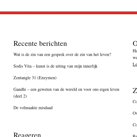
Recente berichten
O
He
Wat is de zin van een gesprek over de zin van het leven?
we
Le
Sodis Vita – kunst is de uiting van mijn innerlijk
Zentangle 31 (Enzymen)
Z
Gandhi – een geweten van de wereld en voor ons eigen leven
(deel 2)
Co
De volmaakte misdaad
Ov
C
Reageren
Re