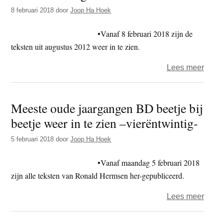
BD
8 februari 2018
door
Joop Ha Hoek
duurt
voort
•Vanaf 8 februari 2018 zijn de
–
teksten uit augustus 2012 weer in te zien.
negen
over
Lees meer
Mees
oude
Meeste oude jaargangen BD beetje bij
jaar
beetje weer in te zien –vierëntwintig-
BD
beetj
5 februari 2018
door
Joop Ha Hoek
bij
beetj
•Vanaf maandag 5 februari 2018
weer
zijn alle teksten van Ronald Hermsen her-gepubliceerd.
in
over
Lees meer
te
Mees
zien
oude
–