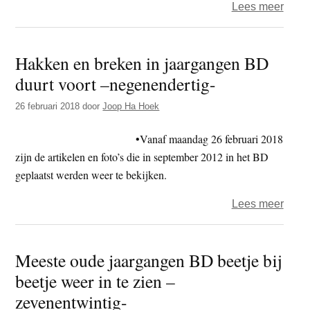
over
Lees meer
Hakk
en
Hakken en breken in jaargangen BD
brek
duurt voort –negenendertig-
in
jaar
26 februari 2018
door
Joop Ha Hoek
BD
duurt
•Vanaf maandag 26 februari 2018
voort
zijn de artikelen en foto’s die in september 2012 in het BD
–
geplaatst werden weer te bekijken.
veert
over
Lees meer
Hakk
en
Meeste oude jaargangen BD beetje bij
brek
beetje weer in te zien –
in
jaar
zevenentwintig-