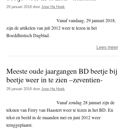
beetj
29 januari 2018
door
Joop Ha Hoek
bij
beetj
Vanaf vandaag, 29 januari 2018,
weer
zijn de artikelen van juli 2012 weer te lezen in het
in
Boeddhistisch Dagblad.
te
over
Lees meer
zien
Mees
–
oude
twinti
Meeste oude jaargangen BD beetje bij
jaar
beetje weer in te zien –zeventien-
BD
beetj
28 januari 2018
door
Joop Ha Hoek
bij
beetj
Vanaf zondag 28 januari zijn de
weer
teksten van Ferry van Haastert weer te lezen in het BD. En
in
tekst en beeld in de maanden mei en juni 2012 weer
te
teruggeplaatst.