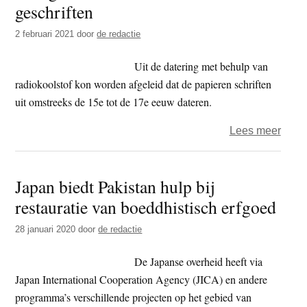
volg
geschriften
jaar
2 februari 2021
door
de redactie
afger
Uit de datering met behulp van
radiokoolstof kon worden afgeleid dat de papieren schriften
uit omstreeks de 15e tot de 17e eeuw dateren.
over
Lees meer
Zuid-
Kore
Japan biedt Pakistan hulp bij
Instit
restauratie van boeddhistisch erfgoed
voor
cultu
28 januari 2020
door
de redactie
erfgo
resta
De Japanse overheid heeft via
Mong
Japan International Cooperation Agency (JICA) en andere
boedd
programma’s verschillende projecten op het gebied van