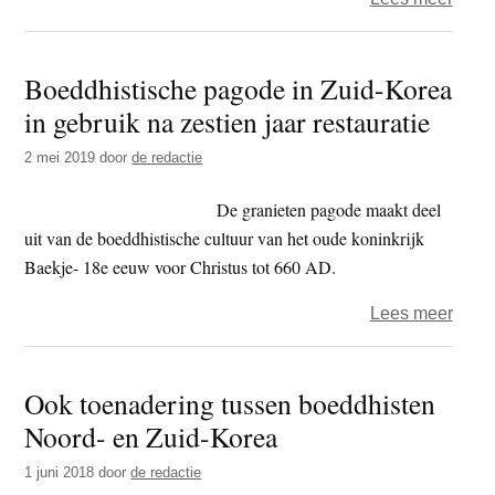
Na
verdr
Boeddhistische pagode in Zuid-Korea
Talib
in gebruik na zestien jaar restauratie
–
resta
2 mei 2019
door
de redactie
Boed
in
De granieten pagode maakt deel
Kabo
uit van de boeddhistische cultuur van het oude koninkrijk
weer
Baekje- 18e eeuw voor Christus tot 660 AD.
aang
over
Lees meer
Boedd
pago
Ook toenadering tussen boeddhisten
in
Noord- en Zuid-Korea
Zuid-
Kore
1 juni 2018
door
de redactie
in