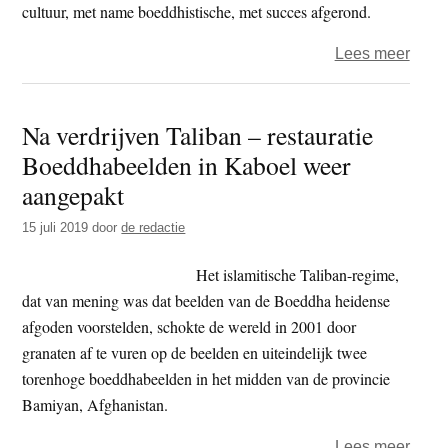
gesch
cultuur, met name boeddhistische, met succes afgerond.
over
Lees meer
Japa
biedt
Na verdrijven Taliban – restauratie
Pakis
Boeddhabeelden in Kaboel weer
hulp
bij
aangepakt
resta
15 juli 2019
door
de redactie
van
boedd
Het islamitische Taliban-regime,
erfgo
dat van mening was dat beelden van de Boeddha heidense
afgoden voorstelden, schokte de wereld in 2001 door
granaten af te vuren op de beelden en uiteindelijk twee
torenhoge boeddhabeelden in het midden van de provincie
Bamiyan, Afghanistan.
over
Lees meer