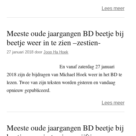
zien
over
Lees meer
–
Mees
achtt
oude
Meeste oude jaargangen BD beetje bij
jaar
beetje weer in te zien –zestien-
BD
beetj
27 januari 2018
door
Joop Ha Hoek
bij
beetj
En vanaf zaterdag 27 januari
weer
2018 zijn de bijdragen van Michael Hoek weer in het BD te
in
lezen. Twee van zijn teksten worden gisteren en vandaag
te
opnieuw gepubliceerd.
zien
over
Lees meer
–
Mees
zeven
oude
Meeste oude jaargangen BD beetje bij
jaar
BD