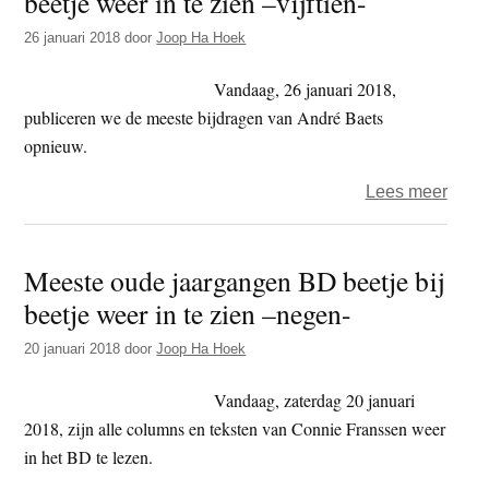
beetje weer in te zien –vijftien-
beetj
26 januari 2018
door
Joop Ha Hoek
bij
beetj
Vandaag, 26 januari 2018,
weer
publiceren we de meeste bijdragen van André Baets
in
opnieuw.
te
over
Lees meer
zien
Mees
–
oude
zesti
Meeste oude jaargangen BD beetje bij
jaar
beetje weer in te zien –negen-
BD
beetj
20 januari 2018
door
Joop Ha Hoek
bij
beetj
Vandaag, zaterdag 20 januari
weer
2018, zijn alle columns en teksten van Connie Franssen weer
in
in het BD te lezen.
te