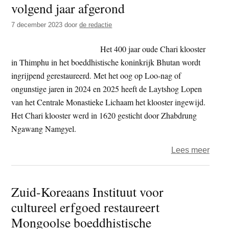
volgend jaar afgerond
t
e
e
s
7 december 2023
door
de redactie
i
Het 400 jaar oude Chari klooster
t
in Thimphu in het boeddhistische koninkrijk Bhutan wordt
e
ingrijpend gerestaureerd. Met het oog op Loo-nag of
ongunstige jaren in 2024 en 2025 heeft de Laytshog Lopen
van het Centrale Monastieke Lichaam het klooster ingewijd.
Het Chari klooster werd in 1620 gesticht door Zhabdrung
Ngawang Namgyel.
over
Lees meer
Resta
Chari
Zuid-Koreaans Instituut voor
kloos
cultureel erfgoed restaureert
in
Bhut
Mongoolse boeddhistische