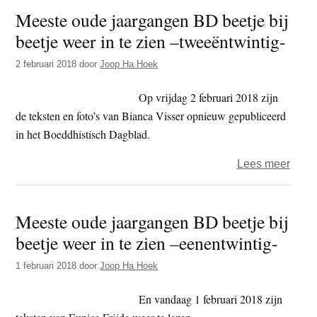
Meeste oude jaargangen BD beetje bij
jaar
zeven
beetje weer in te zien –tweeëntwintig-
BD
beetj
2 februari 2018
door
Joop Ha Hoek
bij
beetj
Op vrijdag 2 februari 2018 zijn
weer
de teksten en foto’s van Bianca Visser opnieuw gepubliceerd
in
in het Boeddhistisch Dagblad.
te
over
Lees meer
zien
Mees
–
oude
vierë
Meeste oude jaargangen BD beetje bij
jaar
beetje weer in te zien –eenentwintig-
BD
beetj
1 februari 2018
door
Joop Ha Hoek
bij
beetj
En vandaag 1 februari 2018 zijn
weer