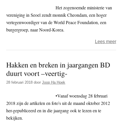
gebru
Het zogenoemde ministerie van
na
vereniging in Seoel zendt monnik Cheondam, een hoger
zesti
vertegenwoordiger van de World Peace Foundation, een
jaar
burgergroep, naar Noord-Korea.
resta
over
Lees meer
Ook
toena
Hakken en breken in jaargangen BD
tusse
duurt voort –veertig-
boed
Noor
28 februari 2018
door
Joop Ha Hoek
en
Zuid-
•Vanaf woensdag 28 februari
Kore
2018 zijn de artikelen en foto’s uit de maand oktober 2012
her-gepubliceerd en in die jaargang ook te lezen en te
bekijken.