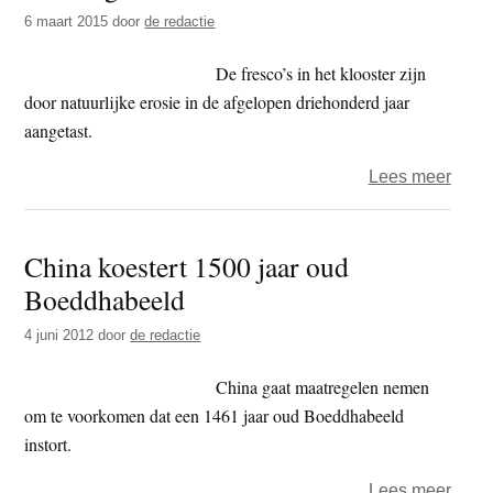
jaar
6 maart 2015
door
de redactie
resta
beel
De fresco’s in het klooster zijn
Qian
door natuurlijke erosie in de afgelopen driehonderd jaar
Guan
aangetast.
over
Lees meer
Chin
gaat
China koestert 1500 jaar oud
fresc
Boeddhabeeld
in
Labra
4 juni 2012
door
de redactie
resta
China gaat maatregelen nemen
om te voorkomen dat een 1461 jaar oud Boeddhabeeld
instort.
over
Lees meer