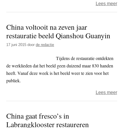
over
Lees meer
zien
Mees
–
oude
vijfti
China voltooit na zeven jaar
jaar
restauratie beeld Qianshou Guanyin
BD
beetj
17 juni 2015
door
de redactie
bij
beetj
Tijdens de restauratie ontdekten
weer
de werklieden dat het beeld geen duizend maar 830 handen
in
heeft. Vanaf deze week is het beeld weer te zien voor het
te
publiek.
zien
over
Lees meer
–
Chin
nege
voltoo
China gaat fresco’s in
na
Labrangklooster restaureren
zeve