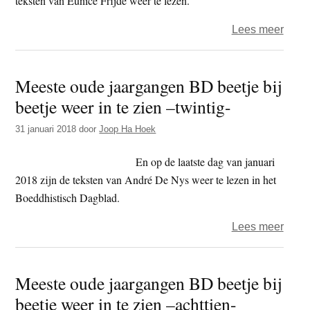
teksten van Eunice Frijde weer te lezen.
in
over
Lees meer
te
Mees
zien
oude
–
Meeste oude jaargangen BD beetje bij
jaar
tweeë
beetje weer in te zien –twintig-
BD
beetj
31 januari 2018
door
Joop Ha Hoek
bij
beetj
En op de laatste dag van januari
weer
2018 zijn de teksten van André De Nys weer te lezen in het
in
Boeddhistisch Dagblad.
te
over
Lees meer
zien
Mees
–
oude
eenen
Meeste oude jaargangen BD beetje bij
jaar
beetje weer in te zien –achttien-
BD