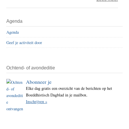
Chin
koest
Primaire
Agenda
1500
Sidebar
jaar
Agenda
oud
Geef je activiteit door
Boed
Ochtend- of avondeditie
Abonneer je
Elke dag gratis een overzicht van de berichten op het
Boeddhistisch Dagblad in je mailbox.
Inschrijven »