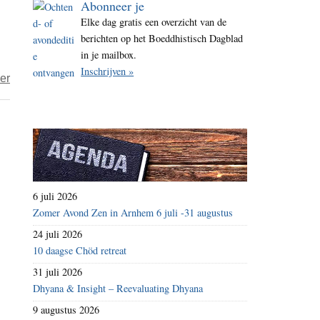
Abonneer je
i
Elke dag gratis een overzicht van de
t
berichten op het Boeddhistisch Dagblad
e
in je mailbox.
Inschrijven »
over
er
Taigu
–
veranderlijk
en
onveranderlijk
6 juli 2026
Zomer Avond Zen in Arnhem 6 juli -31 augustus
24 juli 2026
10 daagse Chöd retreat
31 juli 2026
Dhyana & Insight – Reevaluating Dhyana
9 augustus 2026