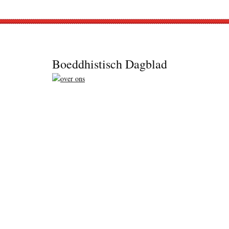
Footer
Boeddhistisch Dagblad