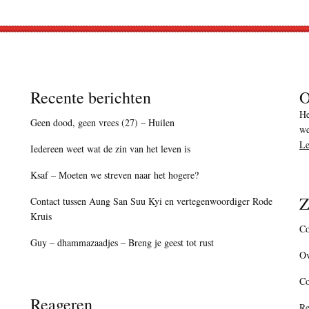
Recente berichten
O
He
Geen dood, geen vrees (27) – Huilen
we
Le
Iedereen weet wat de zin van het leven is
Ksaf – Moeten we streven naar het hogere?
Z
Contact tussen Aung San Suu Kyi en vertegenwoordiger Rode
Kruis
Co
Guy – dhammazaadjes – Breng je geest tot rust
Ov
C
Reageren
Re