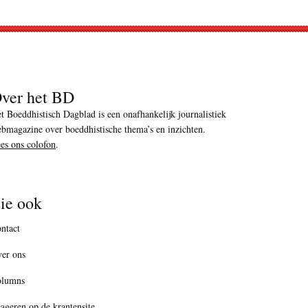
ver het BD
t Boeddhistisch Dagblad is een onafhankelijk journalistiek
bmagazine over boeddhistische thema’s en inzichten.
es ons colofon
.
ie ook
ntact
er ons
olumns
ageren op de krantensite