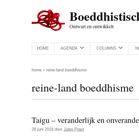
Door
Skip
Spring
Spring
Boeddhistisc
naar
to
naar
naar
de
secondary
de
de
Ontwart en ontwikkelt
hoofd
menu
eerste
voettekst
inhoud
sidebar
HOME
AGENDA
COLUMNS
N
home
»
reine-land boeddhisme
reine-land boeddhisme
Taigu – veranderlijk en onverande
28 juni 2018
door
Jules Prast