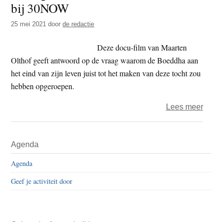
bij 30NOW
t
e
e
s
25 mei 2021
door
de redactie
i
Deze docu-film van Maarten
t
Olthof geeft antwoord op de vraag waarom de Boeddha aan
e
het eind van zijn leven juist tot het maken van deze tocht zou
hebben opgeroepen.
over
Lees meer
‘Goin
witho
Primaire
Agenda
Fear’
Sidebar
docu
Agenda
bij
Geef je activiteit door
30N