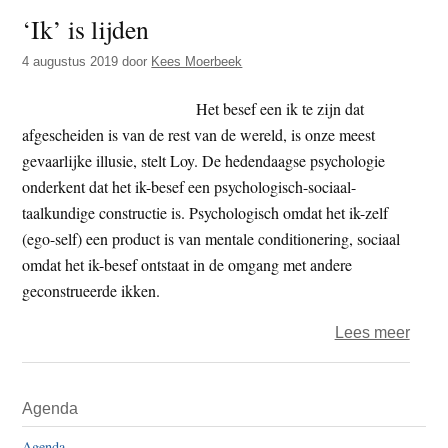
t
‘Ik’ is lijden
e
e
s
4 augustus 2019
door
Kees Moerbeek
i
t
Het besef een ik te zijn dat
e
afgescheiden is van de rest van de wereld, is onze meest
gevaarlijke illusie, stelt Loy. De hedendaagse psychologie
onderkent dat het ik-besef een psychologisch-sociaal-
taalkundige constructie is. Psychologisch omdat het ik-zelf
(ego-self) een product is van mentale conditionering, sociaal
omdat het ik-besef ontstaat in de omgang met andere
geconstrueerde ikken.
over
Lees meer
‘Ik’
is
Primaire
Agenda
lijden
Sidebar
Agenda