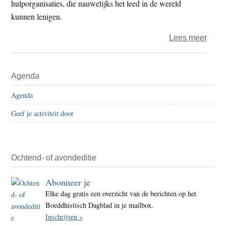
hulporganisaties, die nauwelijks het leed in de wereld
kunnen lenigen.
over
Lees meer
Nood
en
Primaire
Agenda
beke
Sidebar
mosl
Agenda
Anne
Geef je activiteit door
Dijk
bij
boedd
radio
Ochtend- of avondeditie
Abonneer je
Elke dag gratis een overzicht van de berichten op het
Boeddhistisch Dagblad in je mailbox.
Inschrijven »