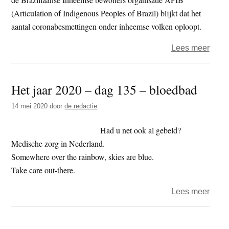
(Articulation of Indigenous Peoples of Brazil) blijkt dat het
aantal coronabesmettingen onder inheemse volken oploopt.
over
Lees meer
Coro
nood
Het jaar 2020 – dag 135 – bloedbad
voor
inhe
14 mei 2020
door
de redactie
bevol
Amaz
Had u net ook al gebeld?
Medische zorg in Nederland.
Somewhere over the rainbow, skies are blue.
Take care out-there.
over
Lees meer
Het
jaar