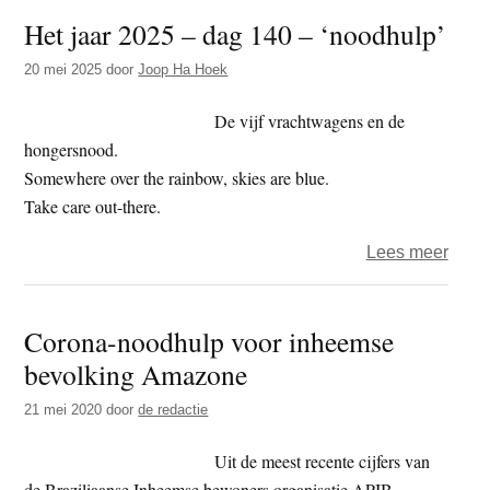
Pales
Het jaar 2025 – dag 140 – ‘noodhulp’
Coali
organ
20 mei 2025
door
Joop Ha Hoek
Glaz
Huis
De vijf vrachtwagens en de
van
hongersnood.
Verze
Somewhere over the rainbow, skies are blue.
Take care out-there.
over
Lees meer
Het
jaar
Corona-noodhulp voor inheemse
2025
bevolking Amazone
–
dag
21 mei 2020
door
de redactie
140
–
Uit de meest recente cijfers van
‘nood
de Braziliaanse Inheemse bewoners organisatie APIB