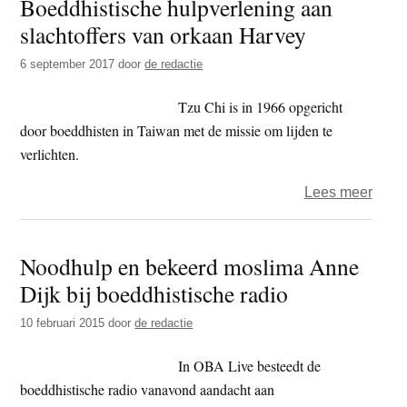
Boeddhistische hulpverlening aan
2020
slachtoffers van orkaan Harvey
–
dag
6 september 2017
door
de redactie
135
–
Tzu Chi is in 1966 opgericht
bloe
door boeddhisten in Taiwan met de missie om lijden te
verlichten.
over
Lees meer
Boedd
hulpv
Noodhulp en bekeerd moslima Anne
aan
Dijk bij boeddhistische radio
slach
van
10 februari 2015
door
de redactie
orka
Harv
In OBA Live besteedt de
boeddhistische radio vanavond aandacht aan