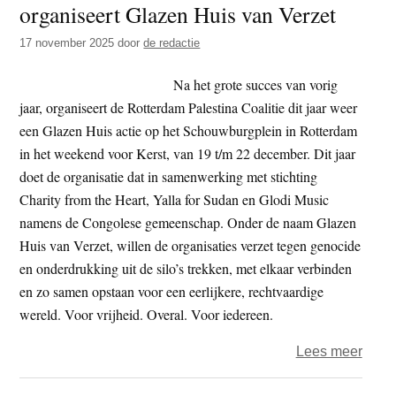
organiseert Glazen Huis van Verzet
t
e
e
s
17 november 2025
door
de redactie
i
Na het grote succes van vorig
t
jaar, organiseert de Rotterdam Palestina Coalitie dit jaar weer
e
een Glazen Huis actie op het Schouwburgplein in Rotterdam
in het weekend voor Kerst, van 19 t/m 22 december. Dit jaar
doet de organisatie dat in samenwerking met stichting
Charity from the Heart, Yalla for Sudan en Glodi Music
namens de Congolese gemeenschap. Onder de naam Glazen
Huis van Verzet, willen de organisaties verzet tegen genocide
en onderdrukking uit de silo’s trekken, met elkaar verbinden
en zo samen opstaan voor een eerlijkere, rechtvaardige
wereld. Voor vrijheid. Overal. Voor iedereen.
over
Lees meer
Rott