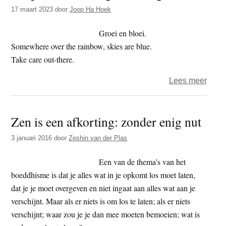
t
17 maart 2023
door
Joop Ha Hoek
e
e
s
Groei en bloei.
i
Somewhere over the rainbow, skies are blue.
t
Take care out-there.
e
over
Lees meer
Het
jaar
Zen is een afkorting: zonder enig nut
2023
–
3 januari 2016
door
Zeshin van der Plas
dag
76
Een van de thema’s van het
–
boeddhisme is dat je alles wat in je opkomt los moet laten,
lang
dat je je moet overgeven en niet ingaat aan alles wat aan je
verschijnt. Maar als er niets is om los te laten; als er niets
verschijnt; waar zou je je dan mee moeten bemoeien; wat is