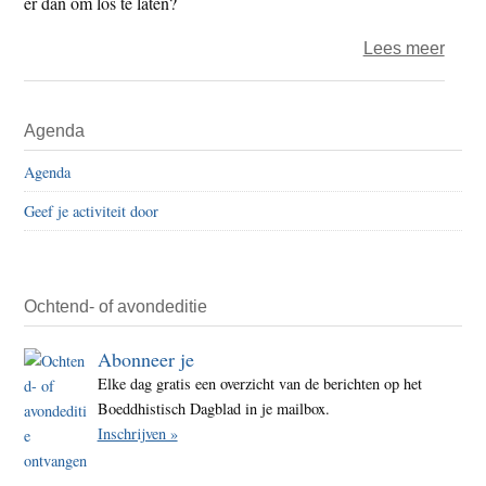
er dan om los te laten?
over
Lees meer
Zen
is
Primaire
Agenda
een
Sidebar
afkort
Agenda
zond
Geef je activiteit door
enig
nut
Ochtend- of avondeditie
Abonneer je
Elke dag gratis een overzicht van de berichten op het
Boeddhistisch Dagblad in je mailbox.
Inschrijven »