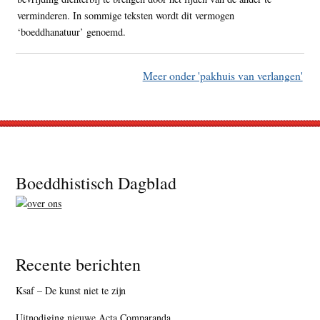
verminderen. In sommige teksten wordt dit vermogen
‘boeddhanatuur’ genoemd.
Meer onder 'pakhuis van verlangen'
Footer
Boeddhistisch Dagblad
Recente berichten
Ksaf – De kunst niet te zijn
Uitnodiging nieuwe Acta Comparanda