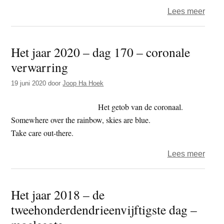
over
Lees meer
Boek
–
Het jaar 2020 – dag 170 – coronale
licha
verwarring
menta
19 juni 2020
door
Joop Ha Hoek
Het getob van de coronaal.
Somewhere over the rainbow, skies are blue.
Take care out-there.
over
Lees meer
Het
jaar
Het jaar 2018 – de
2020
tweehonderdendrieenvijftigste dag –
–
dag