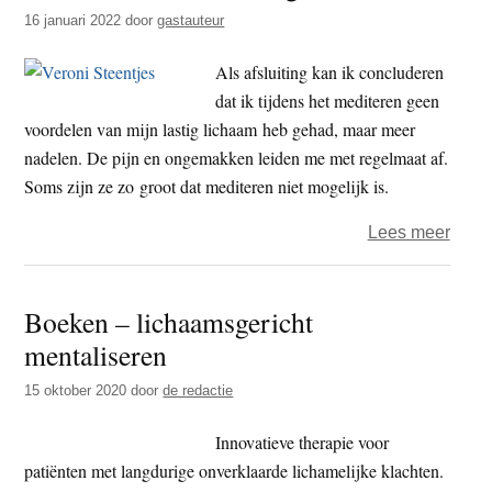
t
16 januari 2022
door
gastauteur
e
e
s
Als afsluiting kan ik concluderen
i
dat ik tijdens het mediteren geen
t
voordelen van mijn lastig lichaam heb gehad, maar meer
e
nadelen. De pijn en ongemakken leiden me met regelmaat af.
Soms zijn ze zo groot dat mediteren niet mogelijk is.
over
Lees meer
Medi
met
Boeken – lichaamsgericht
een
mentaliseren
lastig
lich
15 oktober 2020
door
de redactie
Innovatieve therapie voor
patiënten met langdurige onverklaarde lichamelijke klachten.