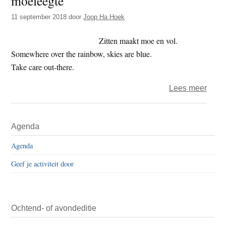
moeleegte
170
11 september 2018
door
Joop Ha Hoek
–
coron
Zitten maakt moe en vol.
verwa
Somewhere over the rainbow, skies are blue.
Take care out-there.
over
Lees meer
Het
jaar
Primaire
Agenda
2018
Sidebar
–
Agenda
de
Geef je activiteit door
tweeh
dag
–
moel
Ochtend- of avondeditie