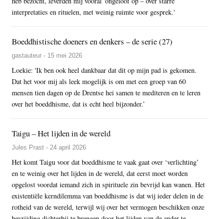
heb bezocht, leverden mij vooral 'ongeloof op – over starre
interpretaties en rituelen, met weinig ruimte voor gesprek.'
Boeddhistische doeners en denkers – de serie (27)
gastauteur - 15 mei 2026
Loekie: 'Ik ben ook heel dankbaar dat dit op mijn pad is gekomen.
Dat het voor mij als leek mogelijk is om met een groep van 60
mensen tien dagen op de Drentse hei samen te mediteren en te leren
over het boeddhisme, dat is echt heel bijzonder.’
Taigu – Het lijden in de wereld
Jules Prast - 24 april 2026
Het komt Taigu voor dat boeddhisme te vaak gaat over ‘verlichting’
en te weinig over het lijden in de wereld, dat eerst moet worden
opgelost voordat iemand zich in spirituele zin bevrijd kan wanen. Het
existentiële kerndilemma van boeddhisme is dat wij ieder delen in de
rotheid van de wereld, terwijl wij over het vermogen beschikken onze
bevrijding dichterbij te brengen door het lijden van de ander te