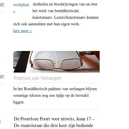
Artikelen en beschrijvingen van en over
over
er
het werk van boeddhistische
Bouwers
kunstenaars. Lezers/kunstenaars kunnen
en
zich ook aanmelden met hun eigen werk.
slopers
lees meer »
van
Europa
(deel
1)
over
er
Pakhuis van Verlangen
Hannah
In het Boeddhistisch pakhuis van verlangen blijven
Arendt
sommige teksten nog een tijdje op de leestafel
is
liggen.
overal
De Poortloze Poort voor nitwits, koan 17 –
t
De staatsleraar die drie keer zijn bediende