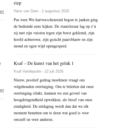
riep
over
Hans van Dam - 2 augustus 2026
er
Hoe
Pas toen Wu hartverscheurend begon te janken ging
de bediende eens kijken. De staatsleraar lag op z’n
de
zij met zijn vuisten tegen zijn borst geklemd, zijn
CCP
hoofd achterover, zijn gezicht paarsblauw en zijn
de
mond en ogen wijd opengesperd.
rellen
in
Ksaf – De kunst van het geluk 1
r
Washington
ziet:
Ksaf Vandeputte - 22 juli 2026
“Het
Nieuw, positief gedrag inoefenen vraagt om
einde
volgehouden overtuiging. Om te beletten dat onze
over
er
overtuiging slinkt, kunnen we een gevoel van
van
CCP,
hoogdringendheid opwekken, als besef van onze
de
bang
eindigheid. De uitdaging wordt dan dat we elk
V.S.
voor
moment benutten om te doen wat goed is voor
is
onszelf en voor anderen.
een
nabij.”
‘Wit-