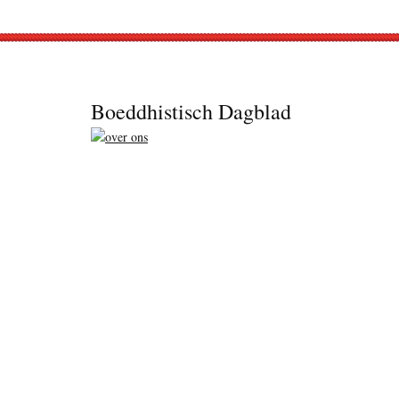
Footer
Boeddhistisch Dagblad