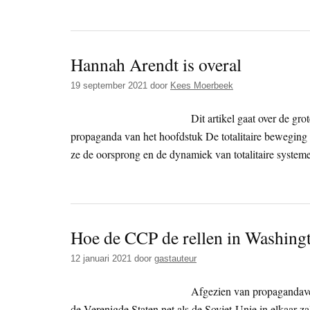
Hannah Arendt is overal
19 september 2021
door
Kees Moerbeek
Dit artikel gaat over de gr
propaganda van het hoofdstuk De totalitaire beweging 
ze de oorsprong en de dynamiek van totalitaire systeme
Hoe de CCP de rellen in Washington
12 januari 2021
door
gastauteur
Afgezien van propagandave
de Verenigde Staten net als de Sovjet-Unie in elkaar za