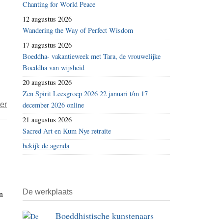
Chanting for World Peace
waren
naar
12 augustus 2026
zij
wonderen’
Wandering the Way of Perfect Wisdom
mensen’
17 augustus 2026
Boeddha- vakantieweek met Tara, de vrouwelijke
Boeddha van wijsheid
20 augustus 2026
Zen Spirit Leesgroep 2026 22 januari t/m 17
over
er
december 2026 online
Bouwers
21 augustus 2026
en
Sacred Art en Kum Nye retraite
slopers
bekijk de agenda
van
Europa
(deel
De werkplaats
n
2)
Boeddhistische kunstenaars