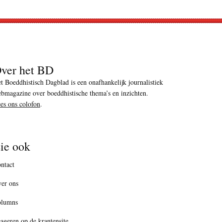
ver het BD
t Boeddhistisch Dagblad is een onafhankelijk journalistiek
bmagazine over boeddhistische thema’s en inzichten.
es ons colofon
.
ie ook
ntact
er ons
olumns
ageren op de krantensite