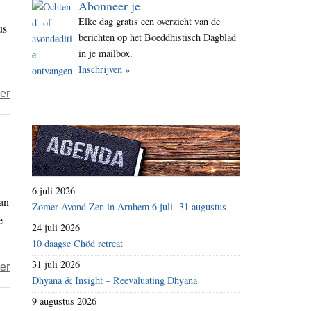
Abonneer je
i
Elke dag gratis een overzicht van de
us
t
berichten op het Boeddhistisch Dagblad
e
in je mailbox.
Inschrijven »
over
er
Hoe
knip
ik
de
verlichting
6 juli 2026
van
aan?
Zomer Avond Zen in Arnhem 6 juli -31 augustus
e
(3)
24 juli 2026
–
10 daagse Chöd retreat
‘De
31 juli 2026
over
er
moderne
Dhyana & Insight – Reevaluating Dhyana
‘En
wereld
9 augustus 2026
toch
hunkert