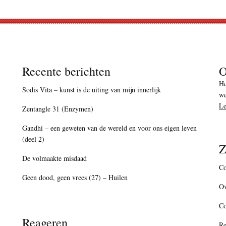
Recente berichten
O
He
Sodis Vita – kunst is de uiting van mijn innerlijk
we
Le
Zentangle 31 (Enzymen)
Gandhi – een geweten van de wereld en voor ons eigen leven
(deel 2)
Z
De volmaakte misdaad
Co
Geen dood, geen vrees (27) – Huilen
Ov
C
Reageren
Re