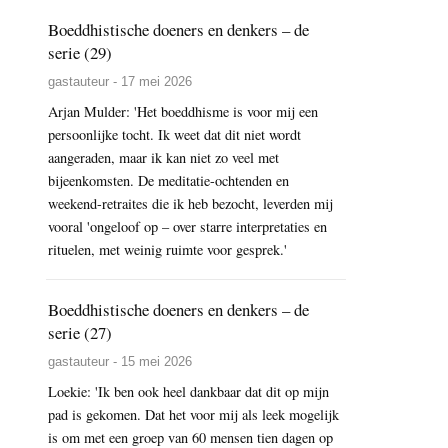
Russisch
Boeddhistische doeners en denkers – de
effect’,
serie (29)
roept
gastauteur - 17 mei 2026
partij
Arjan Mulder: 'Het boeddhisme is voor mij een
op
persoonlijke tocht. Ik weet dat dit niet wordt
tot
aangeraden, maar ik kan niet zo veel met
absolute
bijeenkomsten. De meditatie-ochtenden en
weekend-retraites die ik heb bezocht, leverden mij
gehoorzaamheid
vooral 'ongeloof op – over starre interpretaties en
rituelen, met weinig ruimte voor gesprek.'
Boeddhistische doeners en denkers – de
serie (27)
gastauteur - 15 mei 2026
Loekie: 'Ik ben ook heel dankbaar dat dit op mijn
pad is gekomen. Dat het voor mij als leek mogelijk
is om met een groep van 60 mensen tien dagen op