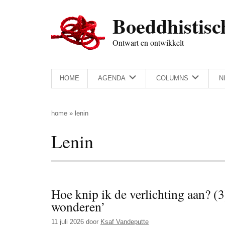
Door
Skip
Spring
Spring
Boeddhistisc
naar
to
naar
naar
de
secondary
de
de
Ontwart en ontwikkelt
hoofd
menu
eerste
voettekst
inhoud
sidebar
HOME
AGENDA
COLUMNS
N
home
»
lenin
Lenin
Hoe knip ik de verlichting aan? 
wonderen’
11 juli 2026
door
Ksaf Vandeputte