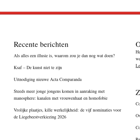
Recente berichten
O
He
Als alles een illusie is, waarom zou je dan nog wat doen?
we
Le
Ksaf – De kunst niet te zijn
Uitnodiging nieuwe Acta Comparanda
Z
Steeds meer jonge jongens komen in aanraking met
manosphere: kanalen met vrouwenhaat en homofobie
Co
Vrolijke plaatjes, kille werkelijkheid: de vijf nominaties voor
Ov
de Liegebeestverkiezing 2026
C
Re