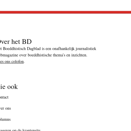
ver het BD
t Boeddhistisch Dagblad is een onafhankelijk journalistiek
bmagazine over boeddhistische thema’s en inzichten.
es ons colofon
.
ie ook
ntact
er ons
olumns
ageren op de krantensite