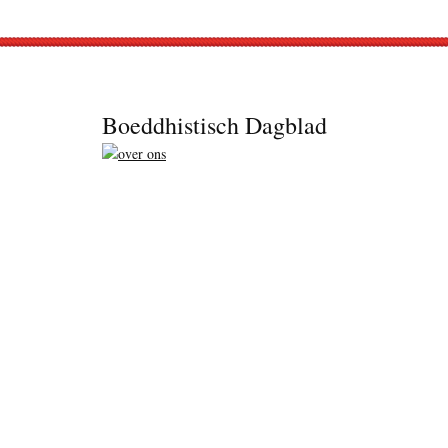
Footer
Boeddhistisch Dagblad