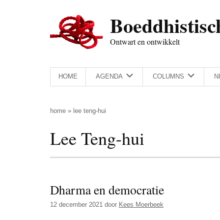
Door
Skip
Spring
Spring
Boeddhistisc
naar
to
naar
naar
de
secondary
de
de
Ontwart en ontwikkelt
hoofd
menu
eerste
voettekst
inhoud
sidebar
HOME
AGENDA
COLUMNS
N
home
»
lee teng-hui
Lee Teng-hui
Dharma en democratie
12 december 2021
door
Kees Moerbeek