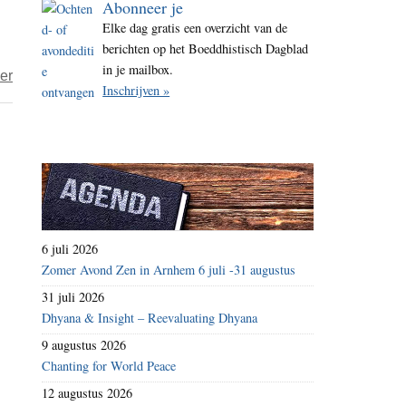
Abonneer je
i
Elke dag gratis een overzicht van de
t
berichten op het Boeddhistisch Dagblad
e
in je mailbox.
over
er
Inschrijven »
Dharma
en
democratie
6 juli 2026
Zomer Avond Zen in Arnhem 6 juli -31 augustus
31 juli 2026
Dhyana & Insight – Reevaluating Dhyana
9 augustus 2026
Chanting for World Peace
12 augustus 2026