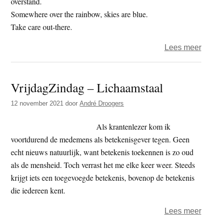
overstand.
Somewhere over the rainbow, skies are blue.
Take care out-there.
over
Lees meer
Het
jaar
VrijdagZindag – Lichaamstaal
2023
–
12 november 2021
door
André Droogers
dag
318
Als krantenlezer kom ik
–
voortdurend de medemens als betekenisgever tegen. Geen
overs
echt nieuws natuurlijk, want betekenis toekennen is zo oud
als de mensheid. Toch verrast het me elke keer weer. Steeds
krijgt iets een toegevoegde betekenis, bovenop de betekenis
die iedereen kent.
over
Lees meer