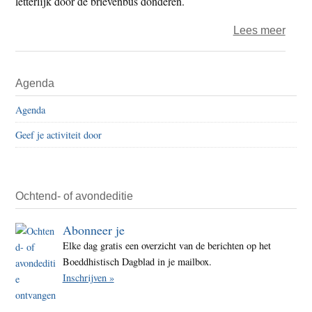
letterlijk door de brievenbus donderen.
over
Lees meer
Meer
Primaire
Agenda
Sidebar
Agenda
Geef je activiteit door
Ochtend- of avondeditie
Abonneer je
Elke dag gratis een overzicht van de berichten op het
Boeddhistisch Dagblad in je mailbox.
Inschrijven »