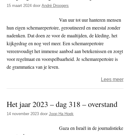
t
15 maart 2024
door
André Droogers
e
e
s
Van uur tot uur hanteren mensen
i
hun eigen schemarepertoire, geroutineerd en meestal zonder
t
nadenken. Dat doen ze voor de maaltijden, de kleding, het
e
kijkgedrag en nog veel meer. Een schemarepertoire
vereenvoudigt het immense aanbod aan betekenissen en zorgt
voor regelmaat en voorspelbaarheid. Je schemarepertoire is
de grammatica van je leven.
over
Lees meer
Vrijd
–
Het jaar 2023 – dag 318 – overstand
Sche
14 november 2023
door
Joop Ha Hoek
Gaza en Israël in de journalistieke