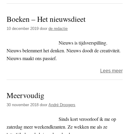
Vrijd
–
Boeken – Het nieuwsdieet
Lich
10 december 2019
door
de redactie
Nieuws is tijdsverspilling.
Nieuws belemmert het denken. Nieuws doodt de creativiteit.
Nieuws maakt ons passief.
over
Lees meer
Boek
–
Meervoudig
Het
nieuw
30 november 2018
door
André Droogers
Sinds kort veroorloof ik me op
zaterdag meer weekendkranten. Ze wekken me als ze