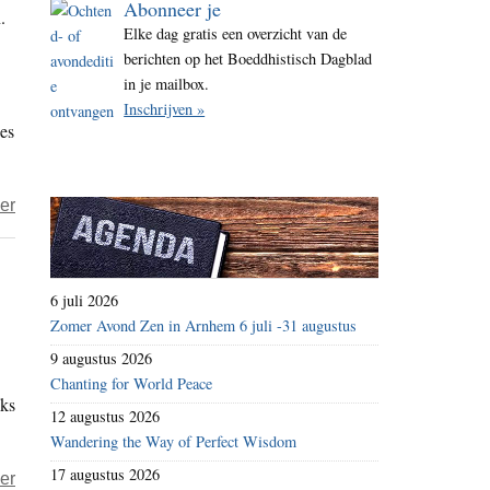
Abonneer je
.
i
Elke dag gratis een overzicht van de
t
berichten op het Boeddhistisch Dagblad
e
in je mailbox.
Inschrijven »
ges
over
er
Monastiek
leven
heeft
6 juli 2026
een
Zomer Avond Zen in Arnhem 6 juli -31 augustus
betekenis
9 augustus 2026
voor
Chanting for World Peace
jks
mens
12 augustus 2026
en
Wandering the Way of Perfect Wisdom
maatschappij
17 augustus 2026
over
er