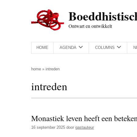
Door
Skip
Spring
Spring
Boeddhistisc
naar
to
naar
naar
de
secondary
de
de
Ontwart en ontwikkelt
hoofd
menu
eerste
voettekst
inhoud
sidebar
HOME
AGENDA
COLUMNS
N
home
»
intreden
intreden
Monastiek leven heeft een beteke
16 september 2025
door
gastauteur