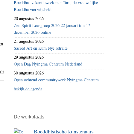
Boeddha- vakantieweek met Tara, de vrouwelijke
Een
Boeddha van wijsheid
magische
20 augustus 2026
reis
Zen Spirit Leesgroep 2026 22 januari t/m 17
door
december 2026 online
Vietnam
21 augustus 2026
ot
Sacred Art en Kum Nye retraite
29 augustus 2026
Open Dag Nyingma Centrum Nederland
over
er
30 augustus 2026
Seksuologe
Open ochtend communitywerk Nyingma Centrum
wordt
bekijk de agenda
boeddhistisch
non
De werkplaats
Boeddhistische kunstenaars