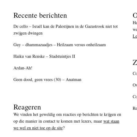
Recente berichten
O
He
De cello – Israël kan de Palestijnen in de Gazastrook niet tot
we
zwijgen dwingen
Le
Guy – dhammazaadjes – Heilzaam versus onheilzaam
Haiku van Renske – Stadstuintjes II
Z
Ardan-Ah!
Co
Geen dood, geen vrees (30) – Anatman
Ov
C
Reageren
Re
We vinden het geweldig om reacties op berichten te krijgen en
op die manier in contact te komen met lezers, maar
wat staan
we wel en niet toe op de site
?