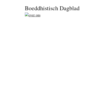
Footer
Boeddhistisch Dagblad