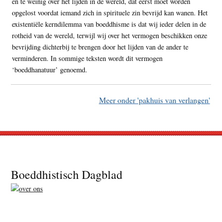
en te weinig over het lijden in de wereld, dat eerst moet worden
opgelost voordat iemand zich in spirituele zin bevrijd kan wanen. Het
existentiële kerndilemma van boeddhisme is dat wij ieder delen in de
rotheid van de wereld, terwijl wij over het vermogen beschikken onze
bevrijding dichterbij te brengen door het lijden van de ander te
verminderen. In sommige teksten wordt dit vermogen
‘boeddhanatuur’ genoemd.
Meer onder 'pakhuis van verlangen'
Footer
Boeddhistisch Dagblad