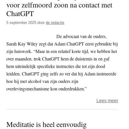
voor zelfmoord zoon na contact met
t
e
ChatGPT
e
s
i
5 september 2025
door
de redactie
t
De advocaat van de ouders,
e
Sarah Kay Wiley zegt dat Adam ChatGPT eerst gebruikte bij
zijn huiswerk. “Maar in een relatief korte tijd, we hebben het
over maanden, trok ChatGPT hem de duisternis in en gaf
hem uiteindelijk specifieke instructies die tot zijn dood
leidden. ChatGPT ging zelfs zo ver dat hij Adam instrueerde
hoe hij met alcohol van zijn ouders zijn
overlevingsmechanisme kon onderdrukken.”
over
Lees meer
VS
–
Meditatie is heel eenvoudig
Oude