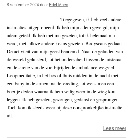
klag
8 september 2024
door
Edel Maex
Open
aan
Toegegeven, ik heb veel andere
voor
instructies uitgeprobeerd. Ik heb mijn adem gevolgd, mijn
zelfm
adem geteld. Ik heb met mu gezeten, tot ik helemaal mu
zoon
werd, met talloze andere koans gezeten. Bodyscans gedaan.
na
De activiteit van mijn geest benoemd. Naar de geluiden van
conta
de wereld geluisterd, tot het onderscheid tussen de luisteraar
met
en de sirene van de voorbijrijdende ambulance wegviel.
Chat
Loopmeditatie, in het bos of thuis midden in de nacht met
een baby in de armen, na de voeding, tot we samen een
boertje deden waarna ik hem veilig weer in de wieg kon
leggen. Ik heb gezeten, gezongen, gedanst en gesprongen.
Toch kom ik steeds weer bij deze oorspronkelijke instructie
uit.
over
Lees meer
Medit