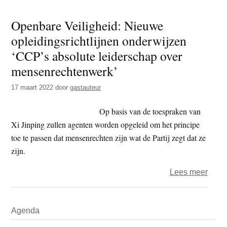
is
Openbare Veiligheid: Nieuwe
heel
opleidingsrichtlijnen onderwijzen
eenv
‘CCP’s absolute leiderschap over
mensenrechtenwerk’
17 maart 2022
door
gastauteur
Op basis van de toespraken van
Xi Jinping zullen agenten worden opgeleid om het principe
toe te passen dat mensenrechten zijn wat de Partij zegt dat ze
zijn.
over
Lees meer
Open
Veili
Primaire
Agenda
Nieu
Sidebar
oplei