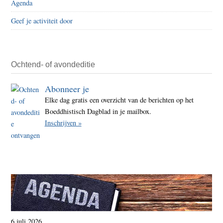
Agenda
onde
Geef je activiteit door
‘CCP
absol
leide
over
Ochtend- of avondeditie
mens
Abonneer je
Elke dag gratis een overzicht van de berichten op het
Boeddhistisch Dagblad in je mailbox.
Inschrijven »
6 juli 2026