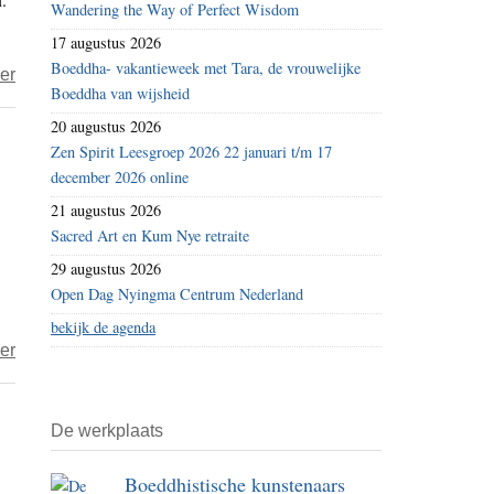
Wandering the Way of Perfect Wisdom
17 augustus 2026
Boeddha- vakantieweek met Tara, de vrouwelijke
over
er
Boeddha van wijsheid
Golden
20 augustus 2026
Letters
Zen Spirit Leesgroep 2026 22 januari t/m 17
–
december 2026 online
Herken
21 augustus 2026
de
Sacred Art en Kum Nye retraite
aard
29 augustus 2026
van
Open Dag Nyingma Centrum Nederland
gedachten
bekijk de agenda
en
over
er
ervaringen
Het
(I)
jaar
De werkplaats
2022
–
Boeddhistische kunstenaars
dag