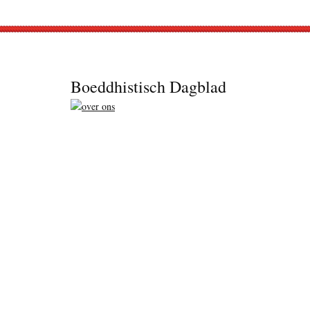
Footer
Boeddhistisch Dagblad