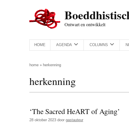
Door
Skip
Spring
Spring
Boeddhistisc
naar
to
naar
naar
de
secondary
de
de
Ontwart en ontwikkelt
hoofd
menu
eerste
voettekst
inhoud
sidebar
HOME
AGENDA
COLUMNS
N
home
»
herkenning
herkenning
‘The Sacred HeART of Aging’
28 oktober 2023
door
gastauteur