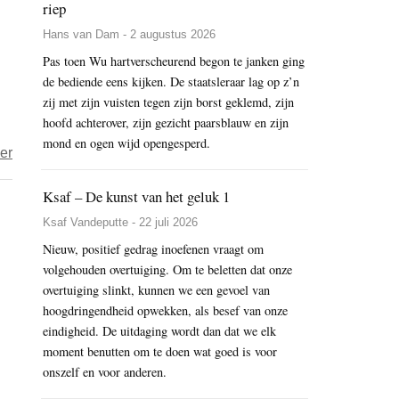
riep
Hans van Dam - 2 augustus 2026
Pas toen Wu hartverscheurend begon te janken ging
de bediende eens kijken. De staatsleraar lag op z’n
zij met zijn vuisten tegen zijn borst geklemd, zijn
hoofd achterover, zijn gezicht paarsblauw en zijn
mond en ogen wijd opengesperd.
over
er
Het
Ksaf – De kunst van het geluk 1
jaar
2019
Ksaf Vandeputte - 22 juli 2026
–
Nieuw, positief gedrag inoefenen vraagt om
dag
volgehouden overtuiging. Om te beletten dat onze
overtuiging slinkt, kunnen we een gevoel van
198
hoogdringendheid opwekken, als besef van onze
-
eindigheid. De uitdaging wordt dan dat we elk
Mcfoto
moment benutten om te doen wat goed is voor
onszelf en voor anderen.