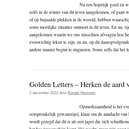
Na een hopelijk goed en wel
zelfs in de winter van dit leven aangekomen, of gaan 
of op bepaalde plekken in de wereld, hebben waarschij
soms moeilijke situaties ontmoet in dit leven. En nu, t
aangekomen waarin we ons misschien afvragen hoe het
evenwichtig leken te zijn, en nu, op dit daaropvolgend
andere manier begint ​​te stagneren. Soms zelfs dat het l
Golden Letters – Herken de aard v
2 december 2022
door
Ronald Hermsen
Opmerkzaamheid is het even
oorspronkelijk gewaarzijn], klaar om de aandacht van h
wordt gezegd dat dit is als een jager die zich schuilhou
het bos tevoorschijn komt. Hij wacht, maar zijn geest i