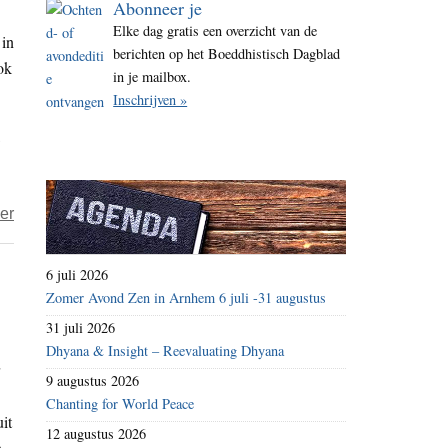
Abonneer je
i
Elke dag gratis een overzicht van de
 in
t
berichten op het Boeddhistisch Dagblad
ok
e
in je mailbox.
Inschrijven »
over
er
‘The
Sacred
6 juli 2026
HeART
Zomer Avond Zen in Arnhem 6 juli -31 augustus
of
31 juli 2026
Aging’
Dhyana & Insight – Reevaluating Dhyana
9 augustus 2026
Chanting for World Peace
it
12 augustus 2026
.