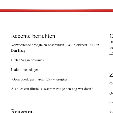
Recente berichten
O
He
Verwoestende droogte en bosbranden – XR blokkeert A12 in
we
Den Haag
Le
B’eter Vegan brownies
Ludo – mededogen
Z
Geen dood, geen vrees (29) – terugkeer
Co
Als alles een illusie is, waarom zou je dan nog wat doen?
Ov
C
Reageren
Re