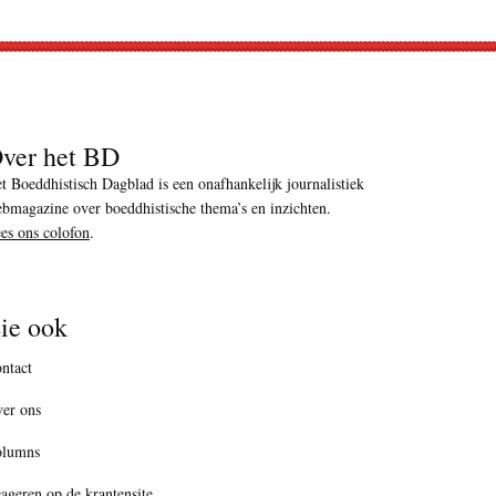
ver het BD
t Boeddhistisch Dagblad is een onafhankelijk journalistiek
bmagazine over boeddhistische thema’s en inzichten.
es ons colofon
.
ie ook
ntact
er ons
olumns
ageren op de krantensite