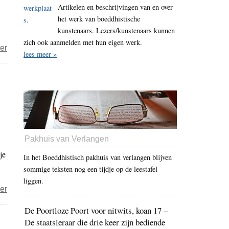
Artikelen en beschrijvingen van en over
279
het werk van boeddhistische
–
kunstenaars. Lezers/kunstenaars kunnen
herkennen
zich ook aanmelden met hun eigen werk.
over
er
lees meer »
Nieuwe
Boeddha?
Pakhuis van Verlangen
je
In het Boeddhistisch pakhuis van verlangen blijven
sommige teksten nog een tijdje op de leestafel
liggen.
over
er
Dick
De Poortloze Poort voor nitwits, koan 17 –
–
De staatsleraar die drie keer zijn bediende
vreugde