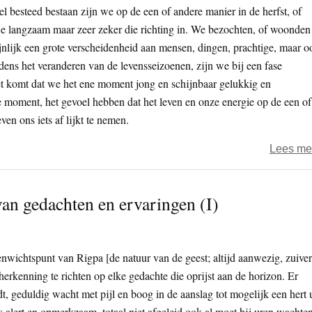
 besteed bestaan zijn we op de een of andere manier in de herfst, of
we langzaam maar zeer zeker die richting in. We bezochten, of woonden
nlijk een grote verscheidenheid aan mensen, dingen, prachtige, maar o
ijdens het veranderen van de levensseizoenen, zijn we bij een fase
 komt dat we het ene moment jong en schijnbaar gelukkig en
e moment, het gevoel hebben dat het leven en onze energie op de een of
even ons iets af lijkt te nemen.
Lees me
an gedachten en ervaringen (I)
wichtspunt van Rigpa [de natuur van de geest; altijd aanwezig, zuiver
erkenning te richten op elke gedachte die oprijst aan de horizon. Er
dt, geduldig wacht met pijl en boog in de aanslag tot mogelijk een hert u
s alert en opmerkzaam, totaal niet afgeleid ook al moet hij uren wachten