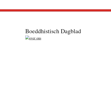
Footer
Boeddhistisch Dagblad