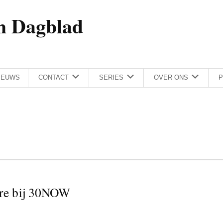
h Dagblad
IEUWS
CONTACT
SERIES
OVER ONS
P
ire bij 30NOW