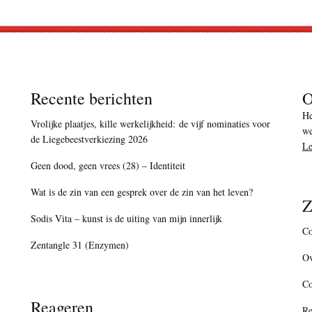
Recente berichten
O
He
Vrolijke plaatjes, kille werkelijkheid: de vijf nominaties voor
we
de Liegebeestverkiezing 2026
Le
Geen dood, geen vrees (28) – Identiteit
Wat is de zin van een gesprek over de zin van het leven?
Z
Sodis Vita – kunst is de uiting van mijn innerlijk
Co
Zentangle 31 (Enzymen)
Ov
C
Reageren
Re