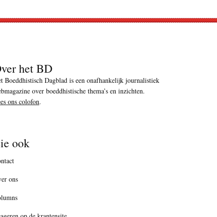
ver het BD
t Boeddhistisch Dagblad is een onafhankelijk journalistiek
bmagazine over boeddhistische thema’s en inzichten.
es ons colofon
.
ie ook
ntact
er ons
olumns
ageren op de krantensite