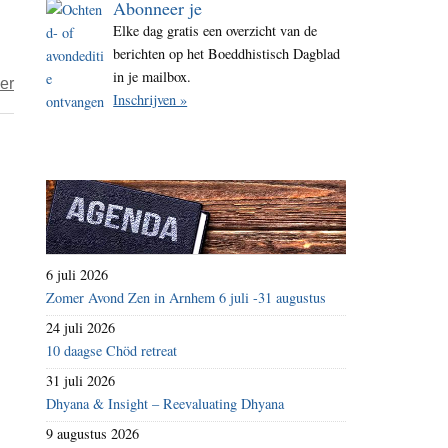
Abonneer je
i
Elke dag gratis een overzicht van de
t
berichten op het Boeddhistisch Dagblad
e
in je mailbox.
over
er
Inschrijven »
‘Going
without
Fear’,
documentaire
bij
30NOW
6 juli 2026
Zomer Avond Zen in Arnhem 6 juli -31 augustus
24 juli 2026
10 daagse Chöd retreat
31 juli 2026
Dhyana & Insight – Reevaluating Dhyana
9 augustus 2026