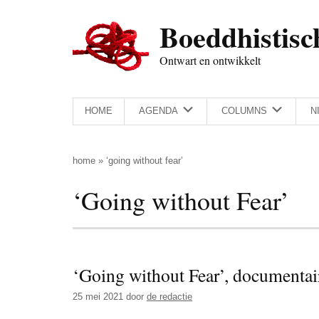
Door
Skip
Spring
Spring
Boeddhistisc
naar
to
naar
naar
de
secondary
de
de
Ontwart en ontwikkelt
hoofd
menu
eerste
voettekst
inhoud
sidebar
HOME
AGENDA
COLUMNS
N
home
»
‘going without fear’
‘Going without Fear’
‘Going without Fear’, documenta
25 mei 2021
door
de redactie