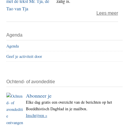
zalig is.
om
over
Lees meer
een
Mees
land
Tja
Primaire
van
Agenda
140
Sidebar
geluk
–
te
Agenda
Elf
sche
Geef je activiteit door
zuch
van
geluk
Ochtend- of avondeditie
Abonneer je
Elke dag gratis een overzicht van de berichten op het
Boeddhistisch Dagblad in je mailbox.
Inschrijven »