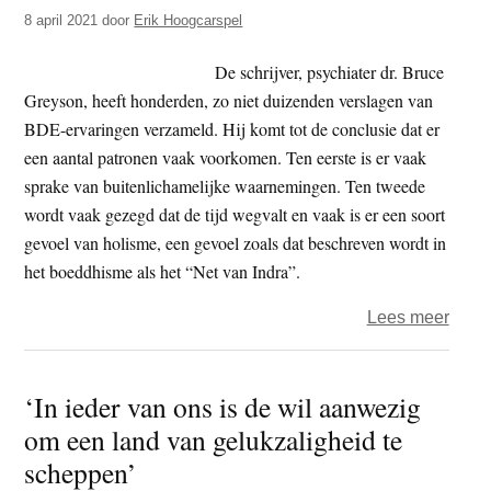
t
8 april 2021
door
Erik Hoogcarspel
e
e
s
De schrijver, psychiater dr. Bruce
i
Greyson, heeft honderden, zo niet duizenden verslagen van
t
BDE-ervaringen verzameld. Hij komt tot de conclusie dat er
e
een aantal patronen vaak voorkomen. Ten eerste is er vaak
sprake van buitenlichamelijke waarnemingen. Ten tweede
wordt vaak gezegd dat de tijd wegvalt en vaak is er een soort
gevoel van holisme, een gevoel zoals dat beschreven wordt in
het boeddhisme als het “Net van Indra”.
over
Lees meer
Daar
‘In ieder van ons is de wil aanwezig
om een land van gelukzaligheid te
scheppen’