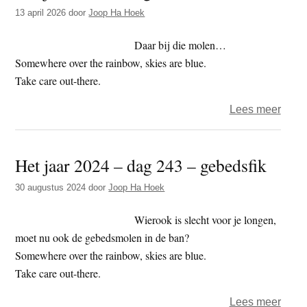
t
13 april 2026
door
Joop Ha Hoek
e
e
s
Daar bij die molen…
i
Somewhere over the rainbow, skies are blue.
t
Take care out-there.
e
over
Lees meer
Het
jaar
Het jaar 2024 – dag 243 – gebedsfik
2026
–
30 augustus 2024
door
Joop Ha Hoek
dag
103
Wierook is slecht voor je longen,
–
moet nu ook de gebedsmolen in de ban?
mole
Somewhere over the rainbow, skies are blue.
Take care out-there.
over
Lees meer