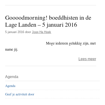
Het
jaar
Goooodmorning! boeddhisten in de
2024
Lage Landen – 5 januari 2016
–
dag
5 januari 2016
door
Joop Ha Hoek
243
–
Moge iedereen gelukkig zijn, met
gebed
name jij.
over
Lees meer
Gooo
boed
Primaire
Agenda
in
Sidebar
de
Agenda
Lage
Geef je activiteit door
Land
–