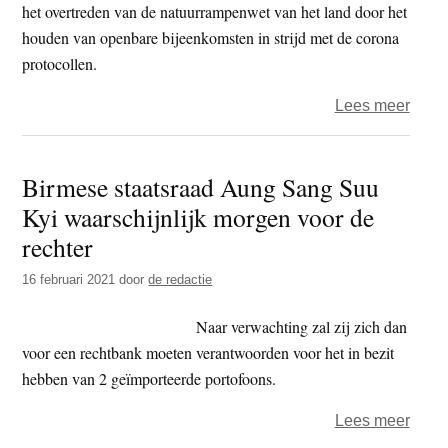
Birm
het overtreden van de natuurrampenwet van het land door het
houden van openbare bijeenkomsten in strijd met de corona
protocollen.
over
Lees meer
Birm
staat
Birmese staatsraad Aung Sang Suu
Aung
Kyi waarschijnlijk morgen voor de
San
Suu
rechter
Kyi
16 februari 2021
door
de redactie
voor
de
Naar verwachting zal zij zich dan
recht
voor een rechtbank moeten verantwoorden voor het in bezit
hebben van 2 geïmporteerde portofoons.
over
Lees meer
Birm