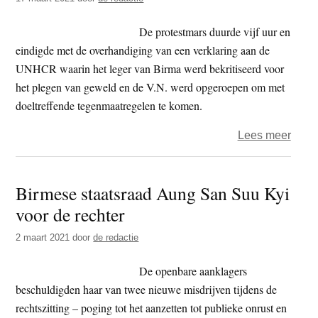
Suu
Kyi
De protestmars duurde vijf uur en
wege
eindigde met de overhandiging van een verklaring aan de
verki
UNHCR waarin het leger van Birma werd bekritiseerd voor
het plegen van geweld en de V.N. werd opgeroepen om met
doeltreffende tegenmaatregelen te komen.
over
Lees meer
Zuid-
Kore
Birmese staatsraad Aung San Suu Kyi
–
voor de rechter
boedd
monn
2 maart 2021
door
de redactie
prote
tege
De openbare aanklagers
gewe
beschuldigden haar van twee nieuwe misdrijven tijdens de
in
rechtszitting – poging tot het aanzetten tot publieke onrust en