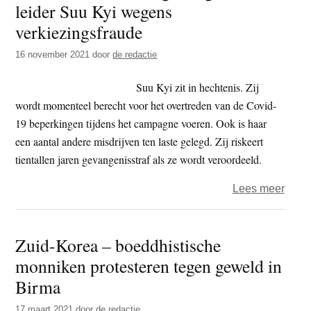
leider Suu Kyi wegens
t
e
verkiezingsfraude
e
s
i
16 november 2021
door
de redactie
t
Suu Kyi zit in hechtenis. Zij
e
wordt momenteel berecht voor het overtreden van de Covid-
19 beperkingen tijdens het campagne voeren. Ook is haar
een aantal andere misdrijven ten laste gelegd. Zij riskeert
tientallen jaren gevangenisstraf als ze wordt veroordeeld.
over
Lees meer
Birm
–
Zuid-Korea – boeddhistische
aankl
monniken protesteren tegen geweld in
tege
afgez
Birma
leide
17 maart 2021
door
de redactie