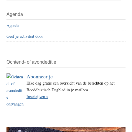
staat
Primaire
Agenda
Aung
Sidebar
Sang
Agenda
Suu
Geef je activiteit door
Kyi
waars
morg
voor
Ochtend- of avondeditie
de
Abonneer je
recht
Elke dag gratis een overzicht van de berichten op het
Boeddhistisch Dagblad in je mailbox.
Inschrijven »