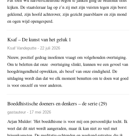
Pas toen Wu hartverscheurend begon te janken ging de bediende eens
kijken. De staatsleraar lag op z’n zij met zijn vuisten tegen zijn borst
geklemd, zijn hoofd achterover, zijn gezicht paarsblauw en zijn mond
en ogen wijd opengesperd.
Ksaf – De kunst van het geluk 1
Ksaf Vandeputte - 22 juli 2026
Nieuw, positief gedrag inoefenen vraagt om volgehouden overtuiging.
Om te beletten dat onze overtuiging slinkt, kunnen we een gevoel van
hoogdringendheid opwekken, als besef van onze eindigheid. De
uitdaging wordt dan dat we elk moment benutten om te doen wat goed
is voor onszelf en voor anderen.
Boeddhistische doeners en denkers – de serie (29)
gastauteur - 17 mei 2026
Arjan Mulder: 'Het boeddhisme is voor mij een persoonlijke tocht. Ik
weet dat dit niet wordt aangeraden, maar ik kan niet zo veel met
bijeenkomsten. De meditatie-ochtenden en weekend-retraites die ik