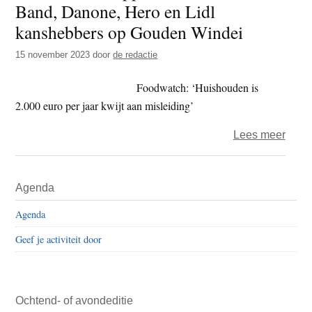
Band, Danone, Hero en Lidl
t
e
kanshebbers op Gouden Windei
e
s
i
15 november 2023
door
de redactie
t
Foodwatch: ‘Huishouden is
e
2.000 euro per jaar kwijt aan misleiding’
over
Lees meer
Food
–
Primaire
Agenda
Appl
Sidebar
Bandi
Agenda
Blue
Geef je activiteit door
Band
Dano
Hero
en
Ochtend- of avondeditie