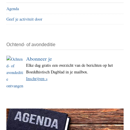
geest
Agenda
en
Geef je activiteit door
het
objec
dat
Ochtend- of avondeditie
je
schil
Abonneer je
Elke dag gratis een overzicht van de berichten op het
Boeddhistisch Dagblad in je mailbox.
Inschrijven »