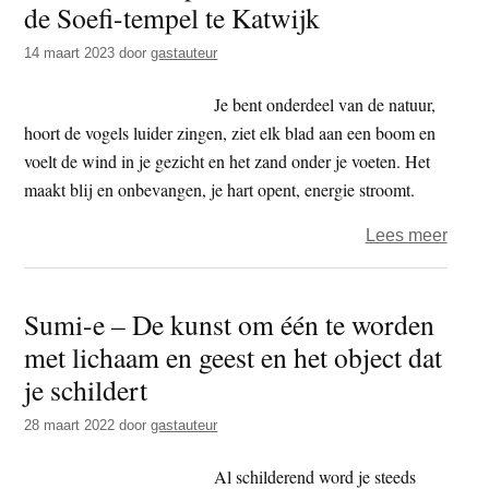
de Soefi-tempel te Katwijk
t
e
e
s
14 maart 2023
door
gastauteur
i
Je bent onderdeel van de natuur,
t
hoort de vogels luider zingen, ziet elk blad aan een boom en
e
voelt de wind in je gezicht en het zand onder je voeten. Het
maakt blij en onbevangen, je hart opent, energie stroomt.
over
Lees meer
Zen,
Zee
Sumi-e – De kunst om één te worden
en
met lichaam en geest en het object dat
Japa
Inkts
je schildert
in
28 maart 2022
door
gastauteur
de
Soefi
Al schilderend word je steeds