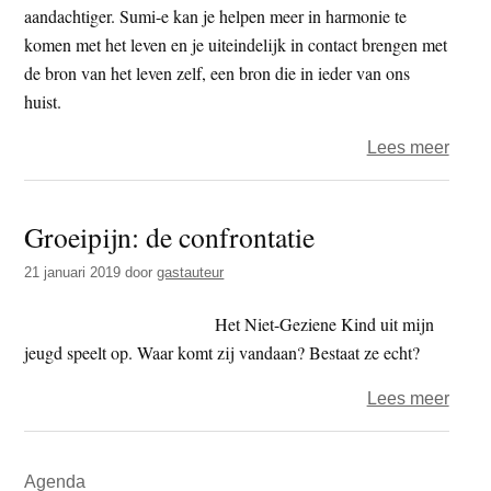
temp
aandachtiger. Sumi-e kan je helpen meer in harmonie te
te
komen met het leven en je uiteindelijk in contact brengen met
Katw
de bron van het leven zelf, een bron die in ieder van ons
huist.
over
Lees meer
Sumi
e
Groeipijn: de confrontatie
–
De
21 januari 2019
door
gastauteur
kunst
om
Het Niet-Geziene Kind uit mijn
één
jeugd speelt op. Waar komt zij vandaan? Bestaat ze echt?
te
over
Lees meer
word
Groei
met
de
Primaire
lich
Agenda
confr
Sidebar
en