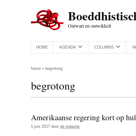
Door
Skip
Spring
Spring
Boeddhistisc
naar
to
naar
naar
de
secondary
de
de
Ontwart en ontwikkelt
hoofd
menu
eerste
voettekst
inhoud
sidebar
HOME
AGENDA
COLUMNS
N
home
»
begrotong
begrotong
Amerikaanse regering kort op hul
5 juni 2017
door
de redactie