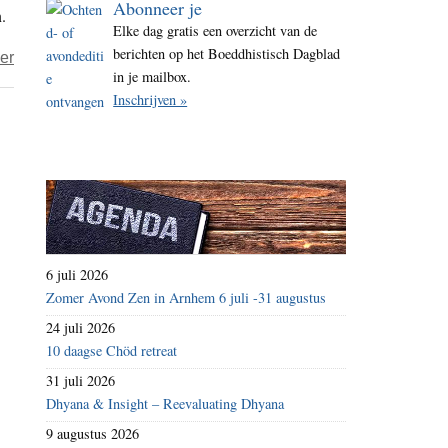
Abonneer je
.
i
Elke dag gratis een overzicht van de
t
berichten op het Boeddhistisch Dagblad
over
er
e
in je mailbox.
Amerikaanse
Inschrijven »
regering
kort
op
hulp
aan
Tibetanen
6 juli 2026
Zomer Avond Zen in Arnhem 6 juli -31 augustus
24 juli 2026
10 daagse Chöd retreat
31 juli 2026
Dhyana & Insight – Reevaluating Dhyana
9 augustus 2026