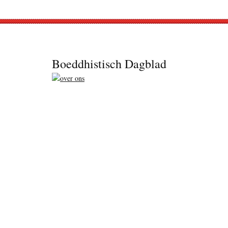
Footer
Boeddhistisch Dagblad