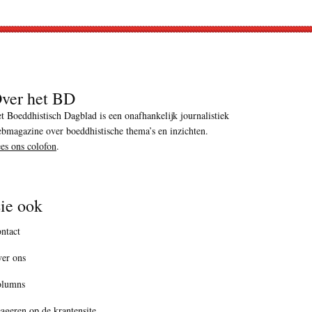
ver het BD
t Boeddhistisch Dagblad is een onafhankelijk journalistiek
bmagazine over boeddhistische thema’s en inzichten.
es ons colofon
.
ie ook
ntact
er ons
olumns
ageren op de krantensite