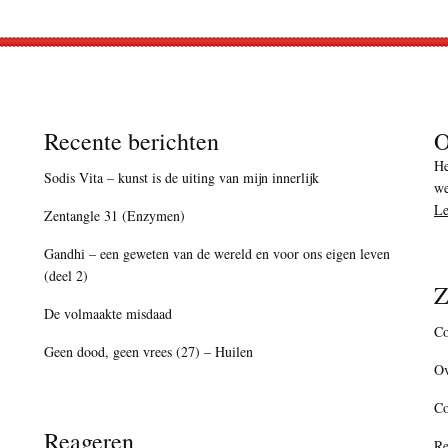
Recente berichten
O
He
Sodis Vita – kunst is de uiting van mijn innerlijk
we
Le
Zentangle 31 (Enzymen)
Gandhi – een geweten van de wereld en voor ons eigen leven
(deel 2)
Z
De volmaakte misdaad
Co
Geen dood, geen vrees (27) – Huilen
Ov
C
Reageren
Re