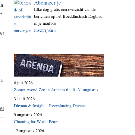
Abonneer je
in
i
Elke dag gratis een overzicht van de
uw
t
berichten op het Boeddhistisch Dagblad
e
in je mailbox.
Inschrijven »
over
er
BFFE
–
Buddhist
filmfestival
Amsterdam
de
2018
6 juli 2026
–
Zomer Avond Zen in Arnhem 6 juli -31 augustus
radical
31 juli 2026
presence
Dhyana & Insight – Reevaluating Dhyana
over
er
9 augustus 2026
TV-
Chanting for World Peace
Veerkracht
12 augustus 2026
zeker