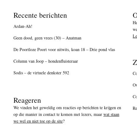
Recente berichten
O
He
Ardan-Ah!
we
Le
Geen dood, geen vrees (30) – Anatman
De Poortloze Poort voor nitwits, koan 18 – Drie pond vlas
Z
Column van Joop – hondenfluisteraar
Sodis – de virtuele denkster 592
Co
Ov
C
Reageren
We vinden het geweldig om reacties op berichten te krijgen en
Re
op die manier in contact te komen met lezers, maar
wat staan
we wel en niet toe op de site
?