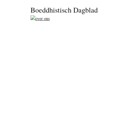
Footer
Boeddhistisch Dagblad