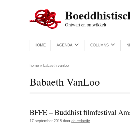
Door
Skip
Spring
Spring
Boeddhistisc
naar
to
naar
naar
de
secondary
de
de
Ontwart en ontwikkelt
hoofd
menu
eerste
voettekst
inhoud
sidebar
HOME
AGENDA
COLUMNS
N
home
»
babaeth vanloo
Babaeth VanLoo
BFFE – Buddhist filmfestival Am
17 september 2018
door
de redactie