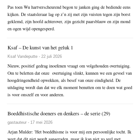
Pas toen Wu hartverscheurend begon te janken ging de bediende eens
kijken. De staatsleraar lag op z’n zij met zijn vuisten tegen zijn borst
geklemd, zijn hoofd achterover, zijn gezicht paarsblauw en zijn mond
en ogen wijd opengesperd.
Ksaf – De kunst van het geluk 1
Ksaf Vandeputte - 22 juli 2026
Nieuw, positief gedrag inoefenen vraagt om volgehouden overtuiging.
Om te beletten dat onze overtuiging slinkt, kunnen we een gevoel van
hoogdringendheid opwekken, als besef van onze eindigheid. De
uitdaging wordt dan dat we elk moment benutten om te doen wat goed
is voor onszelf en voor anderen.
Boeddhistische doeners en denkers – de serie (29)
gastauteur - 17 mei 2026
Arjan Mulder: 'Het boeddhisme is voor mij een persoonlijke tocht. Ik
weet dat dit niet wordt aangeraden, maar ik kan niet zo veel met