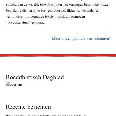
rotheid van de wereld, terwijl wij over het vermogen beschikken onze
bevrijding dichterbij te brengen door het lijden van de ander te
verminderen. In sommige teksten wordt dit vermogen
‘boeddhanatuur’ genoemd.
Meer onder 'pakhuis van verlangen'
Footer
Boeddhistisch Dagblad
Recente berichten
Wat is de zin van een gesprek over de zin van het leven?