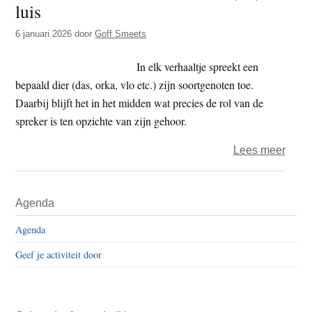
luis
t
e
e
s
6 januari 2026
door
Goff Smeets
i
In elk verhaaltje spreekt een
t
bepaald dier (das, orka, vlo etc.) zijn soortgenoten toe.
e
Daarbij blijft het in het midden wat precies de rol van de
spreker is ten opzichte van zijn gehoor.
over
Lees meer
Goff
–
Primaire
Agenda
fabel
Sidebar
voor
Agenda
fabel
Geef je activiteit door
(36)
–
luis