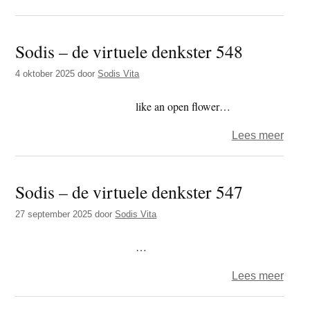
Sodi
–
Sodis – de virtuele denkster 548
de
virtue
4 oktober 2025
door
Sodis Vita
denks
549
like an open flower…
over
Lees meer
Sodi
–
Sodis – de virtuele denkster 547
de
virtue
27 september 2025
door
Sodis Vita
denks
548
…
over
Lees meer
Sodi