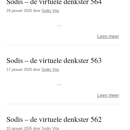
Sodis – de virtuele denkster 564
virtue
24 januari 2026
door
Sodis Vita
denks
565
…
over
Lees meer
Sodi
–
Sodis – de virtuele denkster 563
de
virtue
17 januari 2026
door
Sodis Vita
denks
564
…
over
Lees meer
Sodi
–
Sodis – de virtuele denkster 562
de
virtue
10 januari 2026
door
Sodis Vita