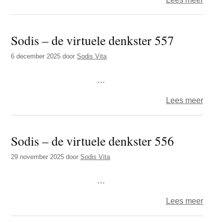
Sodi
–
Sodis – de virtuele denkster 557
de
virtue
6 december 2025
door
Sodis Vita
denks
558
…
over
Lees meer
Sodi
–
Sodis – de virtuele denkster 556
de
virtue
29 november 2025
door
Sodis Vita
denks
557
…
over
Lees meer
Sodi