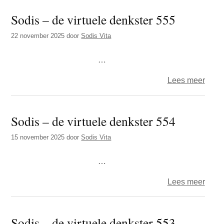
–
Sodis – de virtuele denkster 555
de
virtue
22 november 2025
door
Sodis Vita
denks
556
…
over
Lees meer
Sodi
–
Sodis – de virtuele denkster 554
de
virtue
15 november 2025
door
Sodis Vita
denks
555
…
over
Lees meer
Sodi
–
Sodis – de virtuele denkster 553
de