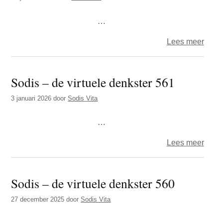
denks
563
…
over
Lees meer
Sodi
–
Sodis – de virtuele denkster 561
de
virtue
3 januari 2026
door
Sodis Vita
denks
562
…
over
Lees meer
Sodi
–
Sodis – de virtuele denkster 560
de
virtue
27 december 2025
door
Sodis Vita
denks
561
…