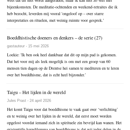
weet dat dit niet wordt aangeraden, maar ik kan niet zo veel met
bijeenkomsten. De meditatie-ochtenden en weekend-retraites die ik
heb bezocht, leverden mij vooral 'ongeloof op – over starre
interpretaties en rituelen, met weinig ruimte voor gesprek.'
Boeddhistische doeners en denkers – de serie (27)
gastauteur - 15 mei 2026
Loekie: 'Ik ben ook heel dankbaar dat dit op mijn pad is gekomen.
Dat het voor mij als leek mogelijk is om met een groep van 60
mensen tien dagen op de Drentse hei samen te mediteren en te leren
over het boeddhisme, dat is echt heel bijzonder.’
Taigu – Het lijden in de wereld
Jules Prast - 24 april 2026
Het komt Taigu voor dat boeddhisme te vaak gaat over ‘verlichting’
en te weinig over het lijden in de wereld, dat eerst moet worden
opgelost voordat iemand zich in spirituele zin bevrijd kan wanen. Het
existentiële kerndilemma van boeddhisme is dat wij ieder delen in de