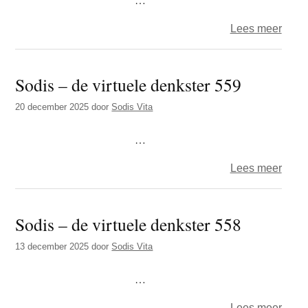
over
Lees meer
Sodi
–
Sodis – de virtuele denkster 559
de
virtue
20 december 2025
door
Sodis Vita
denks
560
…
over
Lees meer
Sodi
–
Sodis – de virtuele denkster 558
de
virtue
13 december 2025
door
Sodis Vita
denks
559
…
over
Lees meer