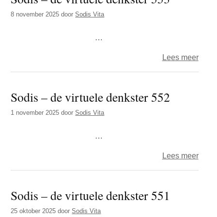
virtue
8 november 2025
door
Sodis Vita
denks
554
…
over
Lees meer
Sodi
–
Sodis – de virtuele denkster 552
de
virtue
1 november 2025
door
Sodis Vita
denks
553
…
over
Lees meer
Sodi
–
Sodis – de virtuele denkster 551
de
virtue
25 oktober 2025
door
Sodis Vita