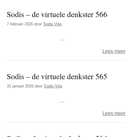
–
Sodis – de virtuele denkster 566
de
virtue
7 februari 2026
door
Sodis Vita
denks
567
…
over
Lees meer
Sodi
–
Sodis – de virtuele denkster 565
de
virtue
31 januari 2026
door
Sodis Vita
denks
566
…
over
Lees meer
Sodi
–
de