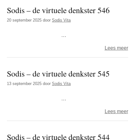
–
Sodis – de virtuele denkster 546
de
virtue
20 september 2025
door
Sodis Vita
denks
547
…
over
Lees meer
Sodi
–
Sodis – de virtuele denkster 545
de
virtue
13 september 2025
door
Sodis Vita
denks
546
…
over
Lees meer
Sodi
–
Sodis – de virtuele denkster 544
de