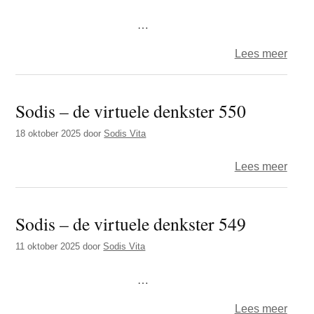
denks
552
…
over
Lees meer
Sodi
–
Sodis – de virtuele denkster 550
de
virtue
18 oktober 2025
door
Sodis Vita
denks
551
over
Lees meer
Sodi
–
Sodis – de virtuele denkster 549
de
virtue
11 oktober 2025
door
Sodis Vita
denks
550
…
over
Lees meer