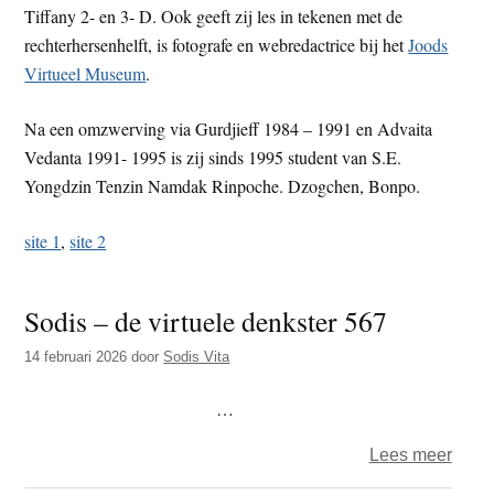
Tiffany 2- en 3- D. Ook geeft zij les in tekenen met de
t
e
rechterhersenhelft, is fotografe en webredactrice bij het
Joods
e
s
Virtueel Museum
.
i
t
Na een omzwerving via Gurdjieff 1984 – 1991 en Advaita
e
Vedanta 1991- 1995 is zij sinds 1995 student van S.E.
Yongdzin Tenzin Namdak Rinpoche. Dzogchen, Bonpo.
site 1
,
site 2
Sodis – de virtuele denkster 567
14 februari 2026
door
Sodis Vita
…
over
Lees meer
Sodi