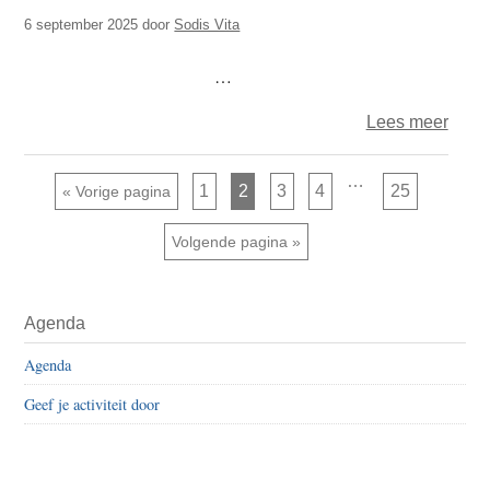
virtue
6 september 2025
door
Sodis Vita
denks
545
…
over
Lees meer
Sodi
–
Interim
…
Pagina
Pagina
Pagina
Pagina
Pagina
Ga naar
1
2
3
4
25
«
Vorige pagina
pagina's
de
zijn
weggelaten
virtue
Ga naar
Volgende pagina »
denks
544
Primaire
Agenda
Sidebar
Agenda
Geef je activiteit door