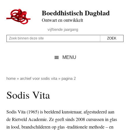
Door
Skip
Spring
Spring
Boeddhistisch Dagblad
naar
to
naar
naar
de
secondary
de
de
Ontwart en ontwikkelt
hoofd
menu
eerste
voettekst
Header
vijftiende jaargang
inhoud
sidebar
Rechts
Z
Z
o
o
e
e
MENU
k
k
b
o
i
p
home
»
archief voor sodis vita
»
pagina 2
n
d
Sodis Vita
n
e
e
z
n
e
Sodis Vita (1965) is beeldend kunstenaar, afgestudeerd aan
d
s
de Rietveld Academie. Ze geeft sinds 2008 cursussen in glas
e
i
in lood, brandschilderen op glas -traditionele methode – en
z