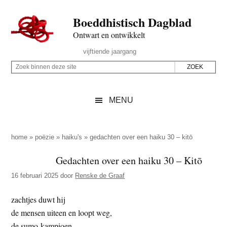
Door
Skip
Spring
Spring
Boeddhistisch Dagblad
naar
to
naar
naar
de
secondary
de
de
Ontwart en ontwikkelt
hoofd
menu
eerste
voettekst
Header
vijftiende jaargang
inhoud
sidebar
Rechts
Z
Z
o
o
e
e
MENU
k
k
b
o
i
p
home
»
poëzie
»
haiku's
»
gedachten over een haiku 30 – kitō
n
d
Gedachten over een haiku 30 – Kitō
n
e
e
16 februari 2025
door
Renske de Graaf
z
n
e
d
zachtjes duwt hij
s
e
de mensen uiteen en loopt weg,
i
z
de sumo-kampioen