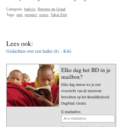
Categorie:
haiku's
,
Renske de Graaf
Tags:
ego
,
respect
,
sumo
,
Takai Kitō
Lees ook:
Gedachten over een haiku (8) – Kitō
Elke dag het BD in je
mailbox?
Elke dag sturen we je een
overzicht van de nieuwste
berichten op het Boeddhistisch
Dagblad. Gratis.
E-mailadres: