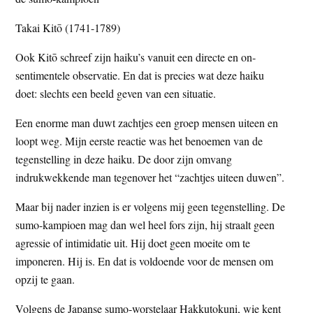
t
e
Takai Kitō (1741-1789)
e
s
i
Ook Kitō schreef zijn haiku’s vanuit een directe en on-
t
sentimentele observatie. En dat is precies wat deze haiku
e
doet: slechts een beeld geven van een situatie.
Een enorme man duwt zachtjes een groep mensen uiteen en
loopt weg. Mijn eerste reactie was het benoemen van de
tegenstelling in deze haiku. De door zijn omvang
indrukwekkende man tegenover het “zachtjes uiteen duwen”.
Maar bij nader inzien is er volgens mij geen tegenstelling. De
sumo-kampioen mag dan wel heel fors zijn, hij straalt geen
agressie of intimidatie uit. Hij doet geen moeite om te
imponeren. Hij is. En dat is voldoende voor de mensen om
opzij te gaan.
Volgens de Japanse sumo-worstelaar Hakkutokuni, wie kent