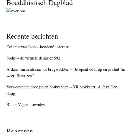
Footer
Boeddhistisch Dagblad
Recente berichten
Column van Joop – hondenfluisteraar
Sodis – de virtuele denkster 592
Ardan, van zenleraar tot brugwachter – ‘Je opent de brug en je sluit ‘m
weer. Bijna zen.’
Verwoestende droogte en bosbranden – XR blokkeert A12 in Den
Haag
B’eter Vegan brownies
Reageren