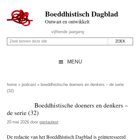
Door
Skip
Spring
Spring
Boeddhistisch Dagblad
naar
to
naar
naar
de
secondary
de
de
Ontwart en ontwikkelt
hoofd
menu
eerste
voettekst
Header
vijftiende jaargang
inhoud
sidebar
Rechts
Z
Z
o
o
e
e
MENU
k
k
b
o
i
p
home
»
podcast
»
boeddhistische doeners en denkers – de serie
n
(32)
d
n
e
Boeddhistische doeners en denkers –
e
z
de serie (32)
n
e
d
20 mei 2026
door
gastauteur
s
e
i
De redactie van het Boeddhistisch Dagblad is geïnteresseerd
z