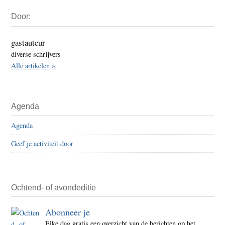
Primaire
Door:
Sidebar
gastauteur
diverse schrijvers
Alle artikelen »
Agenda
Agenda
Geef je activiteit door
Ochtend- of avondeditie
Abonneer je
Elke dag gratis een overzicht van de berichten op het