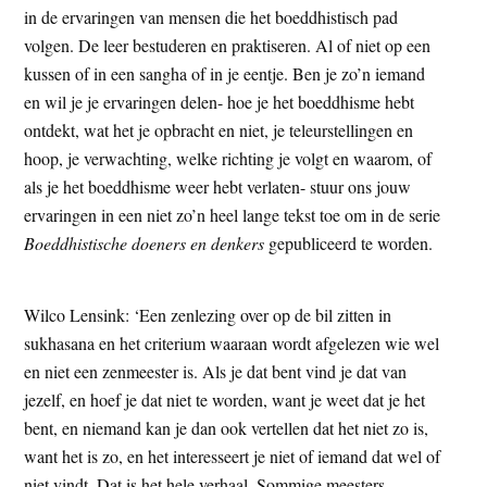
in de ervaringen van mensen die het boeddhistisch pad
t
e
volgen. De leer bestuderen en praktiseren. Al of niet op een
e
s
kussen of in een sangha of in je eentje. Ben je zo’n iemand
i
en wil je je ervaringen delen- hoe je het boeddhisme hebt
t
ontdekt, wat het je opbracht en niet, je teleurstellingen en
e
hoop, je verwachting, welke richting je volgt en waarom, of
als je het boeddhisme weer hebt verlaten- stuur ons jouw
ervaringen in een niet zo’n heel lange tekst toe om in de serie
Boeddhistische doeners en denkers
gepubliceerd te worden.
Wilco Lensink: ‘Een zenlezing over op de bil zitten in
sukhasana en het criterium waaraan wordt afgelezen wie wel
en niet een zenmeester is. Als je dat bent vind je dat van
jezelf, en hoef je dat niet te worden, want je weet dat je het
bent, en niemand kan je dan ook vertellen dat het niet zo is,
want het is zo, en het interesseert je niet of iemand dat wel of
niet vindt. Dat is het hele verhaal. Sommige meesters