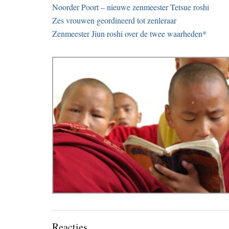
Noorder Poort – nieuwe zenmeester Tetsue roshi
Zes vrouwen geordineerd tot zenleraar
Zenmeester Jiun roshi over de twee waarheden*
Lees
Reacties