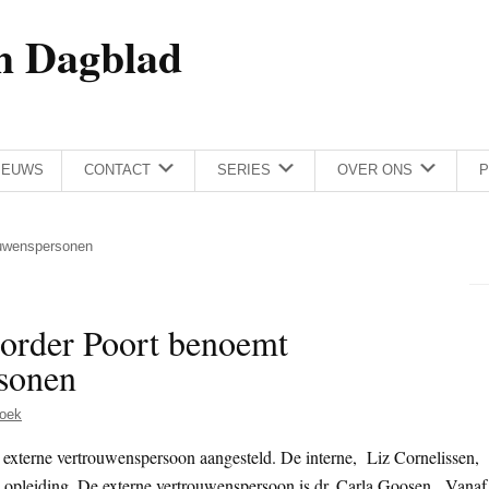
h Dagblad
IEUWS
CONTACT
SERIES
OVER ONS
P
ouwenspersonen
order Poort benoemt
sonen
oek
 externe vertrouwenspersoon aangesteld. De interne, Liz Cornelissen,
opleiding. De externe vertrouwenspersoon is dr. Carla Goosen . Vanaf