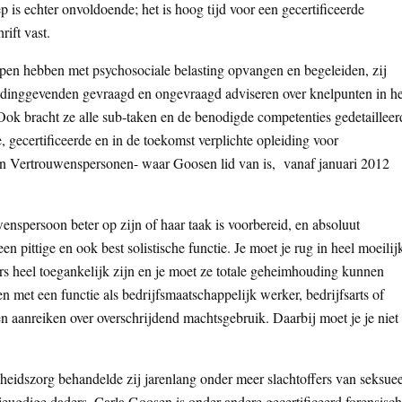
 is echter onvoldoende; het is hoog tijd voor een gecertificeerde
rift vast.
n hebben met psychosociale belasting opvangen en begeleiden, zij
eidinggevenden gevraagd en ongevraagd adviseren over knelpunten in he
Ook bracht ze alle sub-taken en de benodigde competenties gedetailleer
 gecertificeerde en in de toekomst verplichte opleiding voor
an Vertrouwenspersonen- waar Goosen lid van is, vanaf januari 2012
nspersoon beter op zijn of haar taak is voorbereid, en absoluut
n pittige en ook best solistische functie. Je moet je rug in heel moeilij
s heel toegankelijk zijn en je moet ze totale geheimhouding kunnen
n met een functie als bedrijfsmaatschappelijk werker, bedrijfsarts of
n aanreiken over overschrijdend machtsgebruik. Daarbij moet je je niet
dheidszorg behandelde zij jarenlang onder meer slachtoffers van seksuee
 jeugdige daders. Carla Goosen is onder andere gecertificeerd forensisch