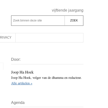
Header
vijftiende jaargang
Rechts
Z
Z
o
o
e
e
k
k
RIVACY
b
o
i
p
Primaire
n
d
Door:
Sidebar
n
e
e
z
Joop Ha Hoek
n
Joop Ha Hoek, volger van de dhamma en redacteur.
e
d
Alle artikelen »
s
e
i
z
t
e
Agenda
e
s