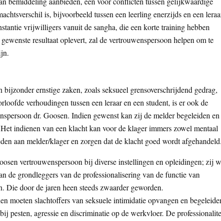
an bemiddeling aanbieden, één voor conflicten tussen gelijkwaardige
achtsverschil is, bijvoorbeeld tussen een leerling enerzijds en een leraa
stantie vrijwilligers vanuit de sangha, die een korte training hebben
 gewenste resultaat oplevert, zal de vertrouwenspersoon helpen om te
jn.
 bijzonder ernstige zaken, zoals seksueel grensoverschrijdend gedrag,
oorloofde verhoudingen tussen een leraar en een student, is er ook de
enspersoon dr. Goosen. Indien gewenst kan zij de melder begeleiden en
 Het indienen van een klacht kan voor de klager immers zowel mentaal
bieden aan melder/klager en zorgen dat de klacht goed wordt afgehandeld
oosen vertrouwenspersoon bij diverse instellingen en opleidingen; zij 
an de grondleggers van de professionalisering van de functie van
. Die door de jaren heen steeds zwaarder geworden.
n moeten slachtoffers van seksuele intimidatie opvangen en begeleide
ij pesten, agressie en discriminatie op de werkvloer. De professionalite