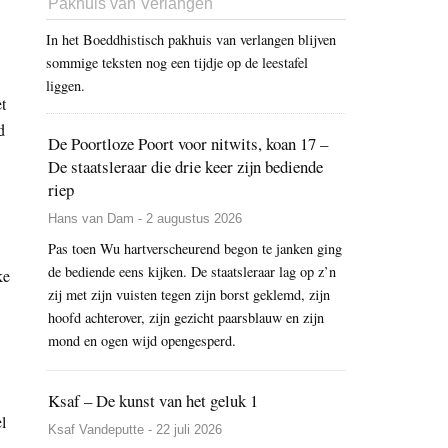
Pakhuis van Verlangen
In het Boeddhistisch pakhuis van verlangen blijven
sommige teksten nog een tijdje op de leestafel
liggen.
t
d
De Poortloze Poort voor nitwits, koan 17 –
De staatsleraar die drie keer zijn bediende
riep
Hans van Dam - 2 augustus 2026
Pas toen Wu hartverscheurend begon te janken ging
de bediende eens kijken. De staatsleraar lag op z’n
ke
zij met zijn vuisten tegen zijn borst geklemd, zijn
hoofd achterover, zijn gezicht paarsblauw en zijn
mond en ogen wijd opengesperd.
Ksaf – De kunst van het geluk 1
l
Ksaf Vandeputte - 22 juli 2026