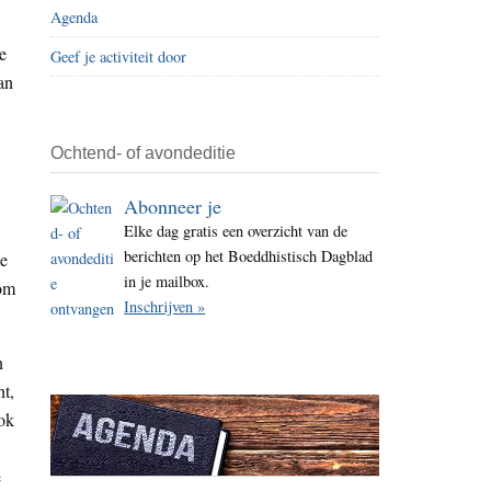
Agenda
i
t
e
Geef je activiteit door
e
an
Ochtend- of avondeditie
Abonneer je
Elke dag gratis een overzicht van de
berichten op het Boeddhistisch Dagblad
De
in je mailbox.
 om
Inschrijven »
n
ht,
Ook
e