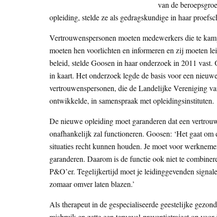
van de beroepsgroep
opleiding, stelde ze als gedragskundige in haar proefsch
Vertrouwenspersonen moeten medewerkers die te kampe
moeten hen voorlichten en informeren en zij moeten l
beleid, stelde Goosen in haar onderzoek in 2011 vast. 
in kaart. Het onderzoek legde de basis voor een nieuwe,
vertrouwenspersonen, die de Landelijke Vereniging v
ontwikkelde, in samenspraak met opleidingsinstituten.
De nieuwe opleiding moet garanderen dat een vertrouwe
onafhankelijk zal functioneren. Goosen: ‘Het gaat om ee
situaties recht kunnen houden. Je moet voor werknemer
garanderen. Daarom is de functie ook niet te combinere
P&O’er. Tegelijkertijd moet je leidinggevenden signale
zomaar omver laten blazen.’
Als therapeut in de gespecialiseerde geestelijke gezon
misbruik en zette een terugval-preventietraject op voor