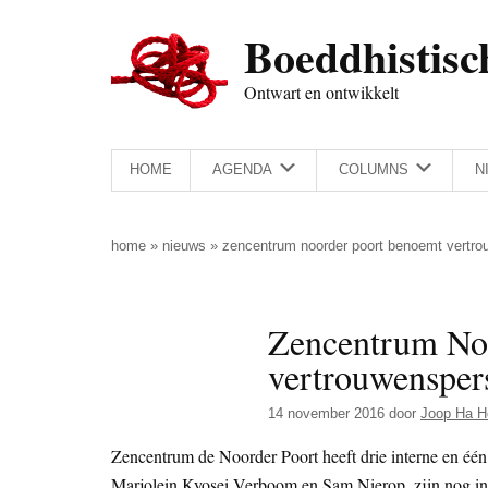
Door
Skip
Spring
Spring
Boeddhistisc
naar
to
naar
naar
de
secondary
de
de
Ontwart en ontwikkelt
hoofd
menu
eerste
voettekst
inhoud
sidebar
HOME
AGENDA
COLUMNS
N
home
»
nieuws
»
zencentrum noorder poort benoemt vertr
Zencentrum No
vertrouwensper
14 november 2016
door
Joop Ha H
Zencentrum de Noorder Poort heeft drie interne en één
Marjolein Kyosei Verboom en Sam Nierop, zijn nog in 