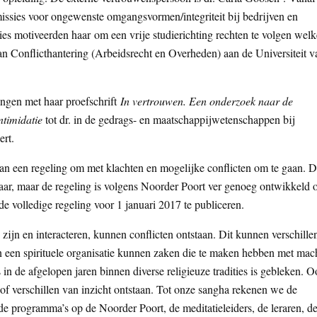
ssies voor ongewenste omgangsvormen/integriteit bij bedrijven en
 motiveerden haar om een vrije studierichting rechten te volgen welk
an Conflicthantering (Arbeidsrecht en Overheden) aan de Universiteit v
ingen met haar proefschrift
In vertrouwen. Een onderzoek naar de
ntimidatie
tot dr. in de gedrags- en maatschappijwetenschappen bij
rt.
aan een regeling om met klachten en mogelijke conflicten om te gaan. 
 klaar, maar de regeling is volgens Noorder Poort ver genoeg ontwikkeld
e volledige regeling voor 1 januari 2017 te publiceren.
ijn en interacteren, kunnen conflicten ontstaan. Dit kunnen verschille
van een spirituele organisatie kunnen zaken die te maken hebben met mac
s in de afgelopen jaren binnen diverse religieuze tradities is gebleken. 
 of verschillen van inzicht ontstaan. Tot onze sangha rekenen we de
de programma’s op de Noorder Poort, de meditatieleiders, de leraren, d