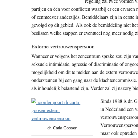
regeling zal twee vormen v
partijen en één voor conflicten waarbij er een ervaren m
of zenmeester anderzijds. Bemiddelaars zijn in eerste in
gevolgd op dit gebied. Als ook de bemiddeling niet het
beslissen welke stappen er eventueel nog meer nodig zi
Externe vertrouwenspersoon
Wanneer er volgens het zencentrum sprake zou zijn van
seksuele intimidatie, agressie of discriminatie of onge
mogelijkheid om dit te melden aan de extern vertrouw
ondersteunen bij een gang naar de klachtencommissie.
als inhoudelijk belastend zijn. Verder zal zij nazorg 
Sinds 1988 is dr. G
in Nederland een v
vertrouwenspersoon
Vertrouwenspersone
dr. Carla Goosen
maar ook optreden b