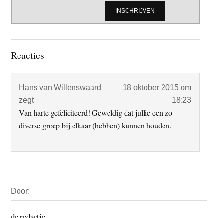
Lees
Reacties
Interacties
Hans van Willenswaard
18 oktober 2015 om
zegt
18:23
Van harte gefeliciteerd! Geweldig dat jullie een zo
diverse groep bij elkaar (hebben) kunnen houden.
Primaire
Door:
Sidebar
de redactie