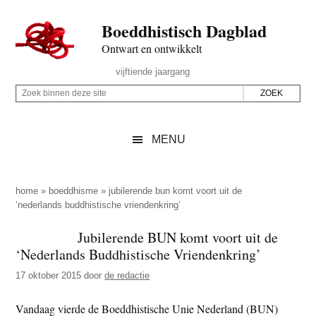
Door
Skip
Spring
Spring
Boeddhistisch Dagblad
naar
to
naar
naar
de
secondary
de
de
Ontwart en ontwikkelt
hoofd
menu
eerste
voettekst
Header
vijftiende jaargang
inhoud
sidebar
Rechts
Z
Z
o
o
e
e
MENU
k
k
b
o
i
p
home
»
boeddhisme
»
jubilerende bun komt voort uit de
n
‘nederlands buddhistische vriendenkring’
d
n
e
Jubilerende BUN komt voort uit de
e
z
‘Nederlands Buddhistische Vriendenkring’
n
e
d
17 oktober 2015
door
de redactie
s
e
i
Vandaag vierde de Boeddhistische Unie Nederland (BUN)
z