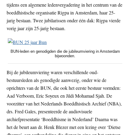
tijdens een algemene ledenvergadering in het centrum van de
t
e
boeddhistische organisatie Rigpa in Amsterdam, haar 25-
e
s
jarig bestaan. Twee jubilarissen onder één dak: Rigpa vierde
i
vorig jaar zijn 25-jarig bestaan.
t
e
BUN-leden en genodigden die de jubileumviering in Amsterdam
bijwoonden.
Bij de jubileumviering waren verschillende oud-
bestuursleden als genodigde aanwezig, onder wie de
oprichters van de BUN, die ook het eerste bestuur vormden:
Aad Verboom, Eric Soyeux en Jildi Mohamad Sjah. De
voorzitter van het Nederlands Boeddhistisch Archief (NBA),
drs. Fred Gales, presenteerde de audiovisuele
archiefpresentatie ‘Boeddhisme in Nederland’ Daarna was
het de beurt aan dr. Henk Blezer met een lezing over ‘Dietse
dharma’, een verhandeling die dieper in ging op het ontstaan