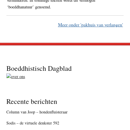
verminderen. In sommige teksten wordt dit vermogen
‘boeddhanatuur’ genoemd.
Meer onder 'pakhuis van verlangen'
Footer
Boeddhistisch Dagblad
Recente berichten
Column van Joop – hondenfluisteraar
Sodis – de virtuele denkster 592