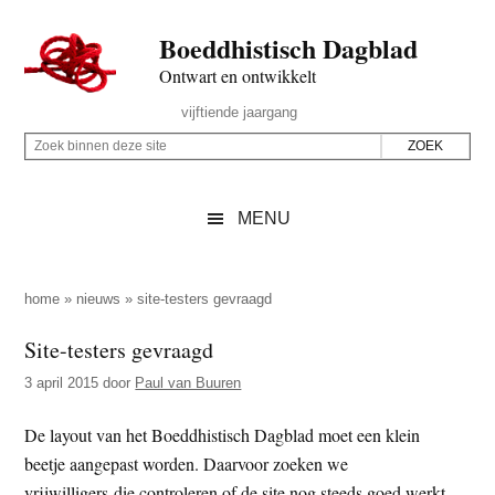
Door
Skip
Spring
Spring
Boeddhistisch Dagblad
naar
to
naar
naar
de
secondary
de
de
Ontwart en ontwikkelt
hoofd
menu
eerste
voettekst
Header
vijftiende jaargang
inhoud
sidebar
Rechts
Z
Z
o
o
e
e
MENU
k
k
b
o
i
p
home
»
nieuws
»
site-testers gevraagd
n
d
Site-testers gevraagd
n
e
e
3 april 2015
door
Paul van Buuren
z
n
e
d
De layout van het Boeddhistisch Dagblad moet een klein
s
e
beetje aangepast worden. Daarvoor zoeken we
i
z
vrijwilligers die controleren of de site nog steeds goed werkt