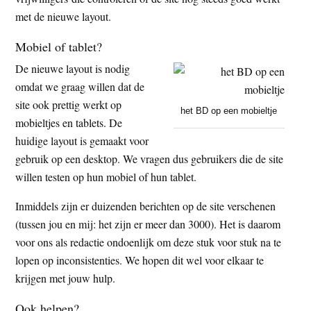
t
e
met de nieuwe layout.
e
s
Mobiel of tablet?
i
De nieuwe layout is nodig
t
omdat we graag willen dat de
e
site ook prettig werkt op
het BD op een mobieltje
mobieltjes en tablets. De
huidige layout is gemaakt voor
gebruik op een desktop. We vragen dus gebruikers die de site
willen testen op hun mobiel of hun tablet.
Inmiddels zijn er duizenden berichten op de site verschenen
(tussen jou en mij: het zijn er meer dan 3000). Het is daarom
voor ons als redactie ondoenlijk om deze stuk voor stuk na te
lopen op inconsistenties. We hopen dit wel voor elkaar te
krijgen met jouw hulp.
Ook helpen?