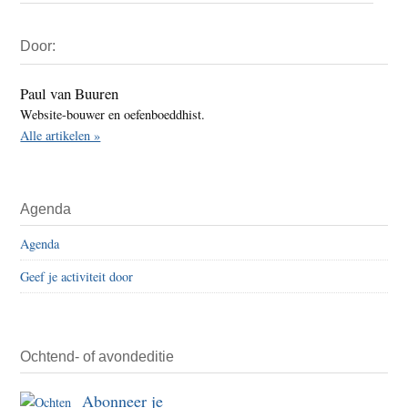
Primaire
Door:
Sidebar
Paul van Buuren
Website-bouwer en oefenboeddhist.
Alle artikelen »
Agenda
Agenda
Geef je activiteit door
Ochtend- of avondeditie
Abonneer je