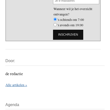
Wanneer wil je het overzicht
ontvangen?
's ochtends om 7:00
's avonds om 19:00
Primaire
Door:
Sidebar
de redactie
Alle artikelen »
Agenda