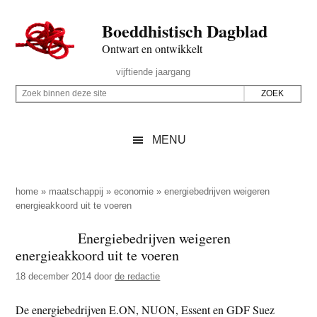
Door
Skip
Spring
Spring
Boeddhistisch Dagblad
naar
to
naar
naar
de
secondary
de
de
Ontwart en ontwikkelt
hoofd
menu
eerste
voettekst
Header
vijftiende jaargang
inhoud
sidebar
Rechts
Z
Z
o
o
e
e
MENU
k
k
b
o
i
p
home
»
maatschappij
»
economie
»
energiebedrijven weigeren
n
energieakkoord uit te voeren
d
n
e
Energiebedrijven weigeren
e
z
energieakkoord uit te voeren
n
e
d
18 december 2014
door
de redactie
s
e
i
De energiebedrijven E.ON, NUON, Essent en GDF Suez
z