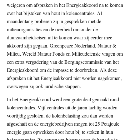
weigeren om afspraken in het Energieakkoord na te komen
t
e
over het bijstoken van hout in kolencentrales. Al
e
s
maandenlang proberen zij in gesprekken met de
i
milieuorganisaties en de overheid om onder de
t
duurzaamheidseisen uit te komen waar zij eerder mee
e
akkoord zijn gegaan. Greenpeace Nederland, Natuur &
Milieu, Wereld Natuur Fonds en Milieudefensie vragen om
een extra vergadering van de Borgingscommissie van het
Energieakkoord om de impasse te doorbreken. Als deze
afspraken uit het Energieakkoord niet worden nagekomen,
overwegen zij ook juridische stappen.
In het Energieakkoord werd een grote deal gemaakt rond
kolencentrales. Vijf centrales uit de jaren tachtig worden
voortijdig gesloten, de kolenbelasting zou dan worden
afgeschaft en de energiebedrijven mogen tot 25 Petajoule
energie gaan opwekken door hout bij te stoken in hun
kolencentrales. Ze ontvangen hiervoor pas de benodigde