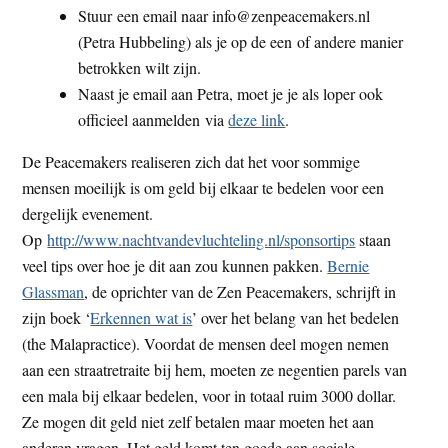
Stuur een email naar info@zenpeacemakers.nl
(Petra Hubbeling) als je op de een of andere manier
betrokken wilt zijn.
Naast je email aan Petra, moet je je als loper ook
officieel aanmelden via
deze link
.
De Peacemakers realiseren zich dat het voor sommige
mensen moeilijk is om geld bij elkaar te bedelen voor een
dergelijk evenement.
Op
http://www.nachtvandevluchteling.nl/sponsortips
staan
veel tips over hoe je dit aan zou kunnen pakken.
Bernie
Glassman
, de oprichter van de Zen Peacemakers, schrijft in
zijn boek ‘
Erkennen wat is
’ over het belang van het bedelen
(the Malapractice). Voordat de mensen deel mogen nemen
aan een straatretraite bij hem, moeten ze negentien parels van
een mala bij elkaar bedelen, voor in totaal ruim 3000 dollar.
Ze mogen dit geld niet zelf betalen maar moeten het aan
anderen vragen. Het geld komt ten goede aan sociale