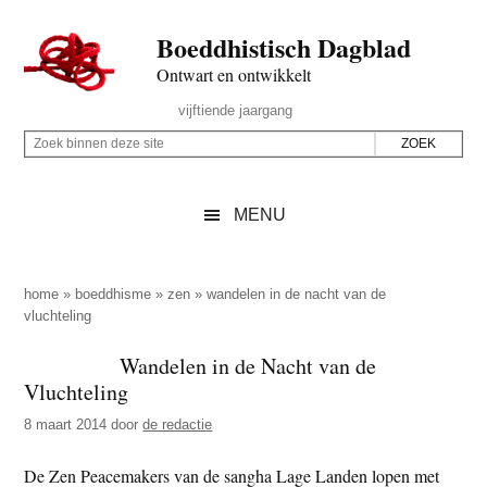
Door
Skip
Spring
Spring
Boeddhistisch Dagblad
naar
to
naar
naar
de
secondary
de
de
Ontwart en ontwikkelt
hoofd
menu
eerste
voettekst
Header
vijftiende jaargang
inhoud
sidebar
Rechts
Z
Z
o
o
e
e
MENU
k
k
b
o
i
p
home
»
boeddhisme
»
zen
»
wandelen in de nacht van de
n
vluchteling
d
n
e
Wandelen in de Nacht van de
e
z
Vluchteling
n
e
d
8 maart 2014
door
de redactie
s
e
i
De Zen Peacemakers van de sangha Lage Landen lopen met
z