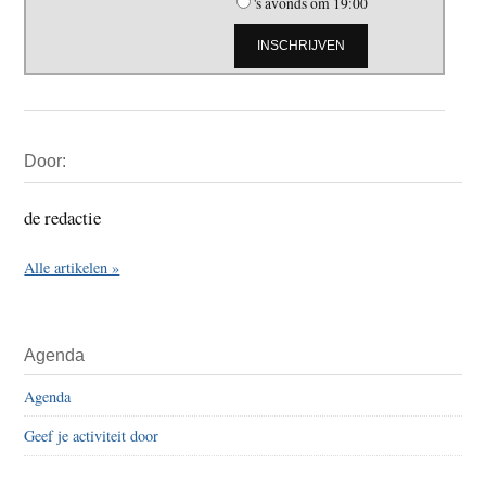
's avonds om 19:00
Primaire
Door:
Sidebar
de redactie
Alle artikelen »
Agenda
Agenda
Geef je activiteit door