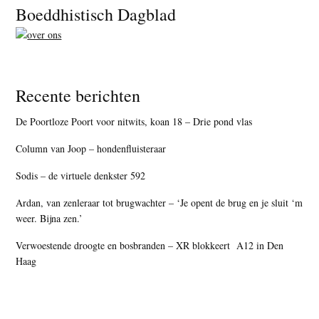
Footer
Boeddhistisch Dagblad
Recente berichten
De Poortloze Poort voor nitwits, koan 18 – Drie pond vlas
Column van Joop – hondenfluisteraar
Sodis – de virtuele denkster 592
Ardan, van zenleraar tot brugwachter – ‘Je opent de brug en je sluit ‘m
weer. Bijna zen.’
Verwoestende droogte en bosbranden – XR blokkeert A12 in Den
Haag