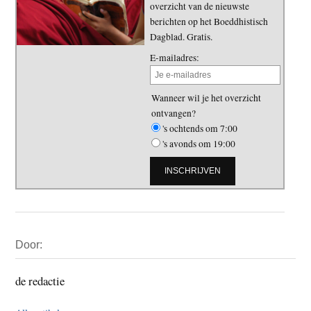
overzicht van de nieuwste
berichten op het Boeddhistisch
Dagblad. Gratis.
E-mailadres:
Wanneer wil je het overzicht
ontvangen?
's ochtends om 7:00
's avonds om 19:00
Primaire
Door:
Sidebar
de redactie