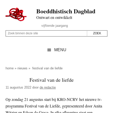
Door
Skip
Spring
Spring
Boeddhistisch Dagblad
naar
to
naar
naar
de
secondary
de
de
Ontwart en ontwikkelt
hoofd
menu
eerste
voettekst
Header
vijftiende jaargang
inhoud
sidebar
Rechts
Z
Z
o
o
e
e
MENU
k
k
b
o
i
p
home
»
nieuws
»
festival van de liefde
n
d
Festival van de liefde
n
e
e
11 augustus 2022
door
de redactie
z
n
e
d
Op zondag 21 augustus start bij KRO-NCRV het nieuwe tv-
s
e
programma Festival van de Liefde, gepresenteerd door Anita
i
z
Witzier en Edson da Graça. In elke aflevering staat een