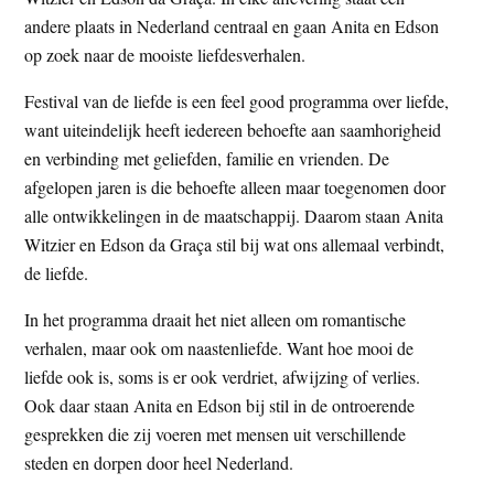
t
e
andere plaats in Nederland centraal en gaan Anita en Edson
e
s
op zoek naar de mooiste liefdesverhalen.
i
Festival van de liefde is een feel good programma over liefde,
t
want uiteindelijk heeft iedereen behoefte aan saamhorigheid
e
en verbinding met geliefden, familie en vrienden. De
afgelopen jaren is die behoefte alleen maar toegenomen door
alle ontwikkelingen in de maatschappij. Daarom staan Anita
Witzier en Edson da Graça stil bij wat ons allemaal verbindt,
de liefde.
In het programma draait het niet alleen om romantische
verhalen, maar ook om naastenliefde. Want hoe mooi de
liefde ook is, soms is er ook verdriet, afwijzing of verlies.
Ook daar staan Anita en Edson bij stil in de ontroerende
gesprekken die zij voeren met mensen uit verschillende
steden en dorpen door heel Nederland.