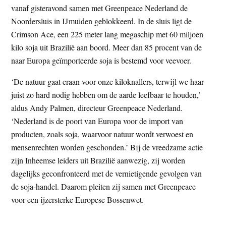
vanaf gisteravond samen met Greenpeace Nederland de
t
e
Noordersluis in IJmuiden geblokkeerd. In de sluis ligt de
e
s
Crimson Ace, een 225 meter lang megaschip met 60 miljoen
i
kilo soja uit Brazilië aan boord. Meer dan 85 procent van de
t
naar Europa geïmporteerde soja is bestemd voor veevoer.
e
‘De natuur gaat eraan voor onze kiloknallers, terwijl we haar
juist zo hard nodig hebben om de aarde leefbaar te houden,’
aldus Andy Palmen, directeur Greenpeace Nederland.
‘Nederland is de poort van Europa voor de import van
producten, zoals soja, waarvoor natuur wordt verwoest en
mensenrechten worden geschonden.’ Bij de vreedzame actie
zijn Inheemse leiders uit Brazilië aanwezig, zij worden
dagelijks geconfronteerd met de vernietigende gevolgen van
de soja-handel. Daarom pleiten zij samen met Greenpeace
voor een ijzersterke Europese Bossenwet.