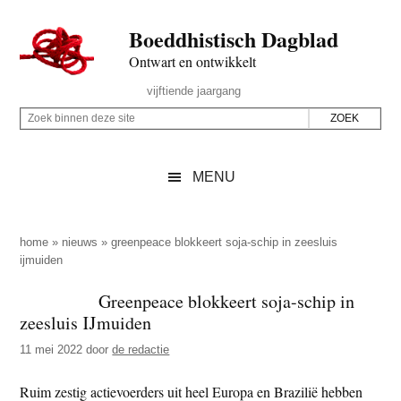
Door
Skip
Spring
Spring
Boeddhistisch Dagblad
naar
to
naar
naar
de
secondary
de
de
Ontwart en ontwikkelt
hoofd
menu
eerste
voettekst
Header
vijftiende jaargang
inhoud
sidebar
Rechts
Z
Z
o
o
e
e
MENU
k
k
b
o
i
p
home
»
nieuws
»
greenpeace blokkeert soja-schip in zeesluis
n
ijmuiden
d
n
e
Greenpeace blokkeert soja-schip in
e
z
zeesluis IJmuiden
n
e
d
11 mei 2022
door
de redactie
s
e
i
Ruim zestig actievoerders uit heel Europa en Brazilië hebben
z