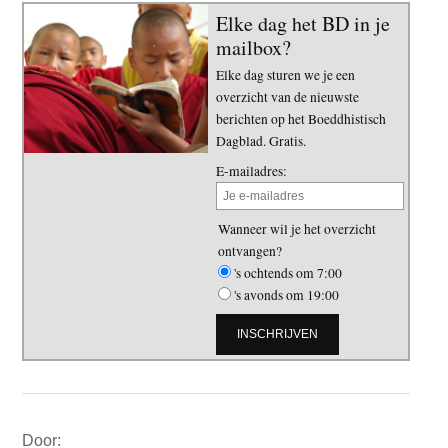
Elke dag het BD in je
mailbox?
Elke dag sturen we je een
overzicht van de nieuwste
berichten op het Boeddhistisch
Dagblad. Gratis.
E-mailadres:
Wanneer wil je het overzicht
ontvangen?
's ochtends om 7:00
's avonds om 19:00
Primaire
Door:
Sidebar