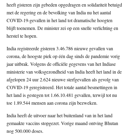
heeft gisteren zijn gebeden opgedragen en solidariteit betuigd
t
e
met de regering en de bevolking van India nu het aantal
e
s
COVID-19-gevallen in het land tot dramatische hoogten
i
blijft toenemen. De minister zei op een snelle verlichting en
t
herstel te hopen.
e
India registreerde gisteren 3.46.786 nieuwe gevallen van
corona, de hoogste piek op één dag sinds de pandemie vorig
jaar uitbrak. Volgens de officiële gegevens van het Indiase
ministerie van volksgezondheid van India heeft het land in de
afgelopen 24 uur 2.624 nieuwe sterfgevallen als gevolg van
COVID-19 geregistreerd. Het totale aantal besmettingen in
het land is gestegen tot 1.66.10.481 gevallen, terwijl tot nu
toe 1.89.544 mensen aan corona zijn bezweken.
India heeft de uitvoer naar het buitenland van in het land
gemaakte vaccins stopgezet. Vorige maand ontving Bhutan
nog 500.000 doses.