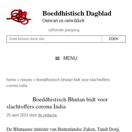
Door
Skip
Spring
Spring
Boeddhistisch Dagblad
naar
to
naar
naar
de
secondary
de
de
Ontwart en ontwikkelt
hoofd
menu
eerste
voettekst
Header
vijftiende jaargang
inhoud
sidebar
Rechts
Z
Z
o
o
e
e
MENU
k
k
b
o
i
p
home
»
nieuws
»
boeddhistisch bhutan bidt voor slachtoffers
n
corona india
d
n
e
Boeddhistisch Bhutan bidt voor
e
z
slachtoffers corona India
n
e
d
25 april 2021
door
de redactie
s
e
i
De Bhutaanse minister van Buitenlandse Zaken, Tandi Dorji,
z