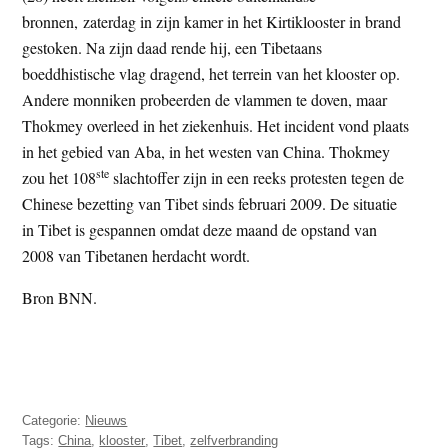
t
bronnen, zaterdag in zijn kamer in het Kirtiklooster in brand
e
e
gestoken. Na zijn daad rende hij, een Tibetaans
s
boeddhistische vlag dragend, het terrein van het klooster op.
i
Andere monniken probeerden de vlammen te doven, maar
t
Thokmey overleed in het ziekenhuis. Het incident vond plaats
e
in het gebied van Aba, in het westen van China. Thokmey
ste
zou het 108
slachtoffer zijn in een reeks protesten tegen de
Chinese bezetting van Tibet sinds februari 2009. De situatie
in Tibet is gespannen omdat deze maand de opstand van
2008 van Tibetanen herdacht wordt.
Bron BNN.
Categorie:
Nieuws
Tags:
China
,
klooster
,
Tibet
,
zelfverbranding