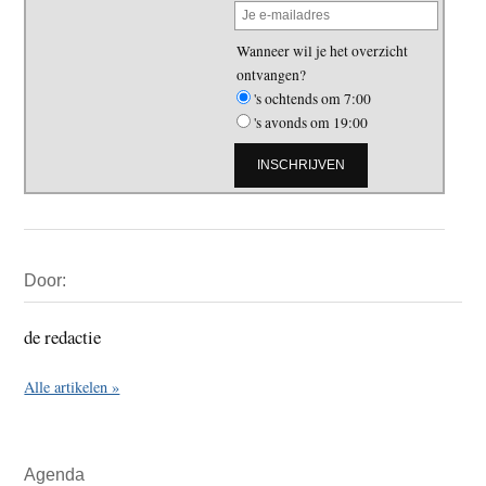
Wanneer wil je het overzicht
ontvangen?
's ochtends om 7:00
's avonds om 19:00
Primaire
Door:
Sidebar
de redactie
Alle artikelen »
Agenda