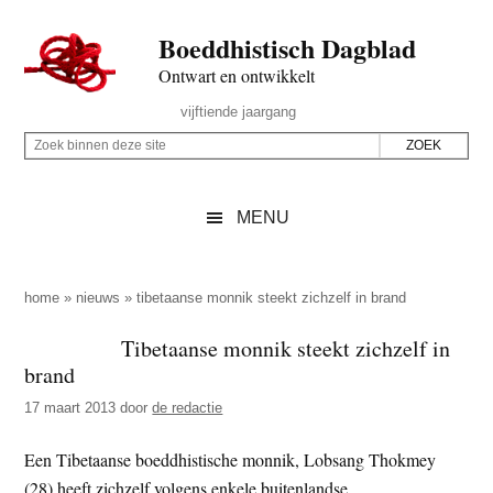
Door
Skip
Spring
Spring
Boeddhistisch Dagblad
naar
to
naar
naar
de
secondary
de
de
Ontwart en ontwikkelt
hoofd
menu
eerste
voettekst
Header
vijftiende jaargang
inhoud
sidebar
Rechts
Z
Z
o
o
e
e
MENU
k
k
b
o
i
p
home
»
nieuws
»
tibetaanse monnik steekt zichzelf in brand
n
d
Tibetaanse monnik steekt zichzelf in
n
e
brand
e
z
n
17 maart 2013
door
de redactie
e
d
s
Een Tibetaanse boeddhistische monnik, Lobsang Thokmey
e
i
(28) heeft zichzelf volgens enkele buitenlandse
z