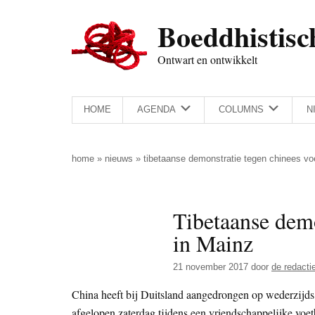
Door
Skip
Spring
Spring
Boeddhistisc
naar
to
naar
naar
de
secondary
de
de
Ontwart en ontwikkelt
hoofd
menu
eerste
voettekst
inhoud
sidebar
HOME
AGENDA
COLUMNS
N
home
»
nieuws
»
tibetaanse demonstratie tegen chinees vo
Tibetaanse demo
in Mainz
21 november 2017
door
de redacti
China heeft bij Duitsland aangedrongen op wederzijds 
afgelopen zaterdag tijdens een vriendschappelijke voe