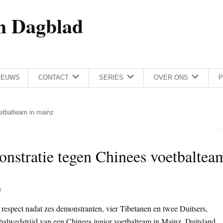
h Dagblad
IEUWS
CONTACT
SERIES
OVER ONS
P
etbalteam in mainz
nstratie tegen Chinees voetbaltea
e
respect nadat zes demonstranten, vier Tibetanen en twee Duitsers,
tbalwedstrijd van een Chinees junior voetbalteam in Mainz, Duitsland