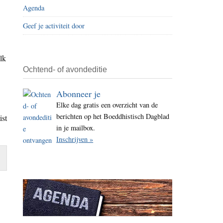
Agenda
i
t
Geef je activiteit door
e
lk
Ochtend- of avondeditie
Abonneer je
Elke dag gratis een overzicht van de
berichten op het Boeddhistisch Dagblad
ist
in je mailbox.
Inschrijven »