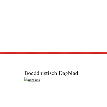
Footer
Boeddhistisch Dagblad