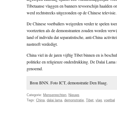
Tibetaanse vlaggen en banners tevoorschijn haalden om
werd rechtstreeks uitgezonden op de Chinese televisie.
De Chinese voetballers weigerden verder te spelen toen
voortzetten als de demonstranten zouden worden verwij
land of individu dat separatistische, anti-China activi
nastreeft verdedigt.
China viel in de jaren vijftig Tibet binnen en is besch
politieke en religieuze onderdrukking. De Dalai Lama 
genoemd.
Bron BNN. Foto ICT, demonstratie Den Haag.
Categorie:
Mensenrechten
,
Nieuws
Tags:
China
,
dalai lama
,
demonstratie
,
Tibet
,
vlag
,
voetbal