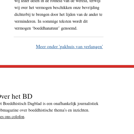
wij ieder delen in de rotheid van de wereld, terwijl
wij over het vermogen beschikken onze bevrijding
dichterbij te brengen door het lijden van de ander te
verminderen. In sommige teksten wordt dit
vermogen ‘boeddhanatuur’ genoemd.
Meer onder 'pakhuis van verlangen'
ver het BD
t Boeddhistisch Dagblad is een onafhankelijk journalistiek
bmagazine over boeddhistische thema’s en inzichten.
es ons colofon
.