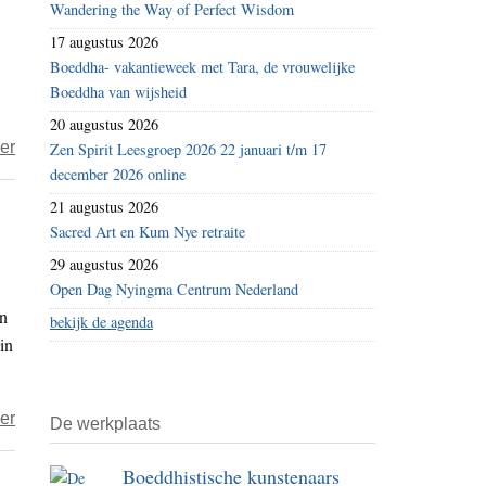
Wandering the Way of Perfect Wisdom
in
17 augustus 2026
brand
Boeddha- vakantieweek met Tara, de vrouwelijke
Boeddha van wijsheid
20 augustus 2026
over
er
Zen Spirit Leesgroep 2026 22 januari t/m 17
december 2026 online
‘Mythe
van
21 augustus 2026
Dalai
Sacred Art en Kum Nye retraite
Lama
29 augustus 2026
als
Open Dag Nyingma Centrum Nederland
an
vredelievende
bekijk de agenda
in
monnik
brokkelt
af’
over
er
De werkplaats
‘Geen
Boeddhistische kunstenaars
bewijs