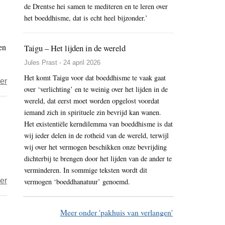
de Drentse hei samen te mediteren en te leren over
in
het boeddhisme, dat is echt heel bijzonder.’
Washington
tegen
en
vervolgingsbeleid
Taigu – Het lijden in de wereld
Birma
Jules Prast - 24 april 2026
Het komt Taigu voor dat boeddhisme te vaak gaat
over
er
over ‘verlichting’ en te weinig over het lijden in de
Sri
wereld, dat eerst moet worden opgelost voordat
Lanka
iemand zich in spirituele zin bevrijd kan wanen.
–
Het existentiële kerndilemma van boeddhisme is dat
Moslims
wij ieder delen in de rotheid van de wereld, terwijl
slachtoffer
wij over het vermogen beschikken onze bevrijding
dichterbij te brengen door het lijden van de ander te
van
verminderen. In sommige teksten wordt dit
boeddhistische
over
er
vermogen ‘boeddhanatuur’ genoemd.
benden
India
moet
Meer onder 'pakhuis van verlangen'
boeddhistische