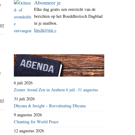
Abonneer je
r
i
Elke dag gratis een overzicht van de
t
berichten op het Boeddhistisch Dagblad
e
in je mailbox.
over
er
Inschrijven »
Geschokte
reacties
na
dood
mensenrechtenactivist
n
Cao
Shunli
6 juli 2026
Zomer Avond Zen in Arnhem 6 juli -31 augustus
31 juli 2026
over
er
Dhyana & Insight – Reevaluating Dhyana
Tibetaanse
9 augustus 2026
monniken
Chanting for World Peace
steken
12 augustus 2026
zichzelf