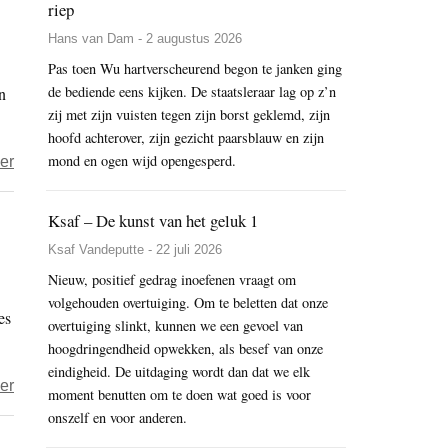
riep
abt
Hans van Dam - 2 augustus 2026
schuwt
geweld
Pas toen Wu hartverscheurend begon te janken ging
de bediende eens kijken. De staatsleraar lag op z’n
n
niet
zij met zijn vuisten tegen zijn borst geklemd, zijn
hoofd achterover, zijn gezicht paarsblauw en zijn
mond en ogen wijd opengesperd.
over
er
Meditatie
kan
Ksaf – De kunst van het geluk 1
helpen
Ksaf Vandeputte - 22 juli 2026
pijn
Nieuw, positief gedrag inoefenen vraagt om
te
volgehouden overtuiging. Om te beletten dat onze
es
verlichten
overtuiging slinkt, kunnen we een gevoel van
bij
hoogdringendheid opwekken, als besef van onze
artrose
eindigheid. De uitdaging wordt dan dat we elk
over
er
moment benutten om te doen wat goed is voor
Greenpeace
onszelf en voor anderen.
sluit