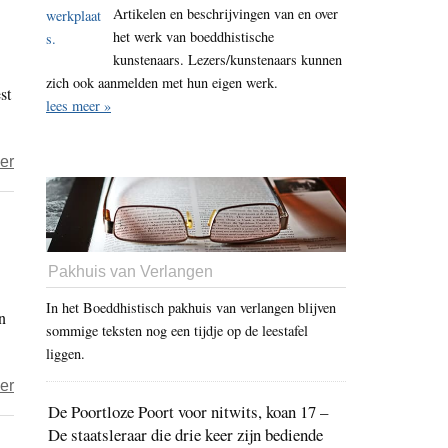
Artikelen en beschrijvingen van en over
voor
het werk van boeddhistische
moord
kunstenaars. Lezers/kunstenaars kunnen
op
zich ook aanmelden met hun eigen werk.
st
moslims
lees meer »
in
Birma’
over
er
Op
jacht
naar
Tibetanen
Pakhuis van Verlangen
in
In het Boeddhistisch pakhuis van verlangen blijven
n
Londens
sommige teksten nog een tijdje op de leestafel
hotel
liggen.
over
er
De Poortloze Poort voor nitwits, koan 17 –
Gestaalde
De staatsleraar die drie keer zijn bediende
Thaise