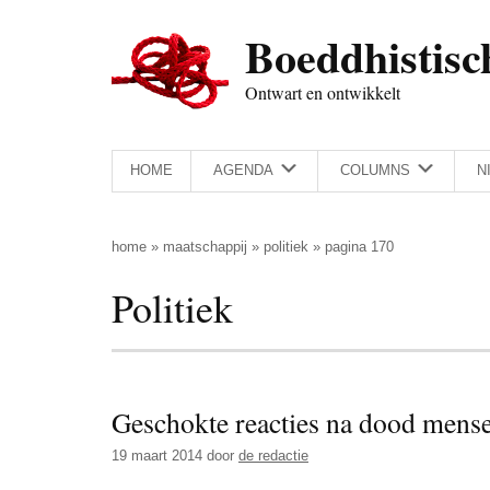
Door
Skip
Spring
Spring
Boeddhistisc
naar
to
naar
naar
de
secondary
de
de
Ontwart en ontwikkelt
hoofd
menu
eerste
voettekst
inhoud
sidebar
HOME
AGENDA
COLUMNS
N
home
»
maatschappij
»
politiek
»
pagina 170
Politiek
Geschokte reacties na dood mense
19 maart 2014
door
de redactie