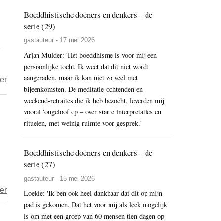
eigenhandig
Boeddhistische doeners en denkers – de
oude
serie (29)
kerncentrales
gastauteur - 17 mei 2026
in
Arjan Mulder: 'Het boeddhisme is voor mij een
Europa
persoonlijke tocht. Ik weet dat dit niet wordt
aangeraden, maar ik kan niet zo veel met
over
er
bijeenkomsten. De meditatie-ochtenden en
Greenpeace
weekend-retraites die ik heb bezocht, leverden mij
dient
vooral 'ongeloof op – over starre interpretaties en
klacht
rituelen, met weinig ruimte voor gesprek.'
in
om
Boeddhistische doeners en denkers – de
vrijlating
serie (27)
Arctic
gastauteur - 15 mei 2026
Sunrise
over
er
Loekie: 'Ik ben ook heel dankbaar dat dit op mijn
Rohingyamoslims
pad is gekomen. Dat het voor mij als leek mogelijk
protesteren
is om met een groep van 60 mensen tien dagen op