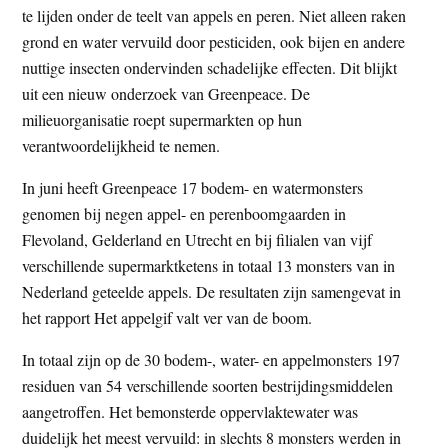
te lijden onder de teelt van appels en peren. Niet alleen raken
t
e
grond en water vervuild door pesticiden, ook bijen en andere
e
s
nuttige insecten ondervinden schadelijke effecten. Dit blijkt
i
uit een nieuw onderzoek van Greenpeace. De
t
milieuorganisatie roept supermarkten op hun
e
verantwoordelijkheid te nemen.
In juni heeft Greenpeace 17 bodem- en watermonsters
genomen bij negen appel- en perenboomgaarden in
Flevoland, Gelderland en Utrecht en bij filialen van vijf
verschillende supermarktketens in totaal 13 monsters van in
Nederland geteelde appels. De resultaten zijn samengevat in
het rapport Het appelgif valt ver van de boom.
In totaal zijn op de 30 bodem-, water- en appelmonsters 197
residuen van 54 verschillende soorten bestrijdingsmiddelen
aangetroffen. Het bemonsterde oppervlaktewater was
duidelijk het meest vervuild: in slechts 8 monsters werden in