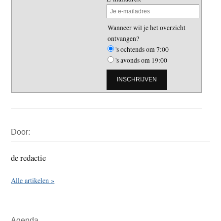
Wanneer wil je het overzicht
ontvangen?
's ochtends om 7:00
's avonds om 19:00
Primaire
Door:
Sidebar
de redactie
Alle artikelen »
Agenda