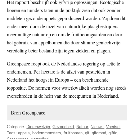
Het rapport beschrijft ook gifvrije oplossingen. Ecologische
boeren en tuinders laten in de praktijk zien dat ook zonder
middelen gezonde appels geproduceerd worden. Zij doen dit
onder meer door de inzet van natuurlijke plaagbestrijders,
meer nuttige natuur op en om de fruitboomgaarden en door
het gebruik van appelbomen die door slimme gentechvrije
veredeling beter bestand zijn tegen ziekten en plagen.
Greenpeace roept ook de Nederlandse regering op actie te
ondernemen. Per hectare is de afzet van pesticiden in
Nederland het hoogst in Europa – een beschamende
toppositie. De normen voor waterkwaliteit worden nog steeds
overschreden in de helft van de meetpunten in Nederland.
Bron Greenpeace.
Categorie:
Dierenwelzijn
,
Gezondheid
,
Natuur
,
Nieuws
,
Voedsel
Tags:
appels
,
bodemmonsters
,
fruitbomen
,
gif
,
gifgrond
,
giftig
,