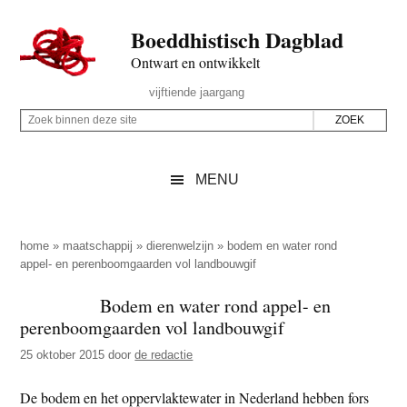
Door
Skip
Spring
Spring
Boeddhistisch Dagblad
naar
to
naar
naar
de
secondary
de
de
Ontwart en ontwikkelt
hoofd
menu
eerste
voettekst
Header
vijftiende jaargang
inhoud
sidebar
Rechts
Z
Z
o
o
e
e
MENU
k
k
b
o
i
p
home
»
maatschappij
»
dierenwelzijn
»
bodem en water rond
n
appel- en perenboomgaarden vol landbouwgif
d
n
e
Bodem en water rond appel- en
e
z
perenboomgaarden vol landbouwgif
n
e
d
25 oktober 2015
door
de redactie
s
e
i
De bodem en het oppervlaktewater in Nederland hebben fors
z