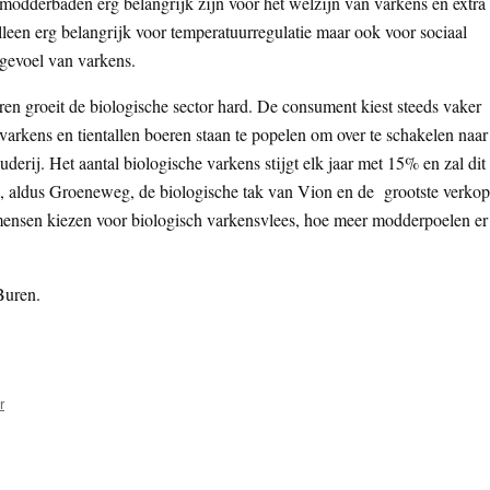
modderbaden erg belangrijk zijn voor het welzijn van varkens en extra
leen erg belangrijk voor temperatuurregulatie maar ook voor sociaal
gevoel van varkens.
ren groeit de biologische sector hard. De consument kiest steeds vaker
varkens en tientallen boeren staan te popelen om over te schakelen naar
erij. Het aantal biologische varkens stijgt elk jaar met 15% en zal dit
n, aldus Groeneweg, de biologische tak van Vion en de grootste verkop
mensen kiezen voor biologisch varkensvlees, hoe meer modderpoelen er
Buren.
r