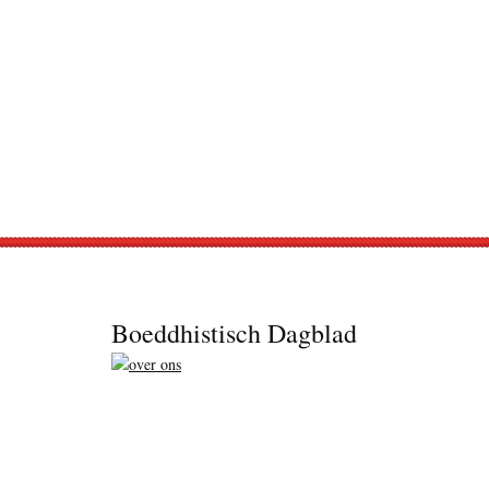
Footer
Boeddhistisch Dagblad