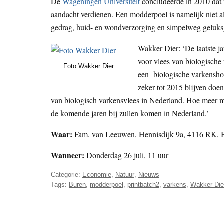
De
Wageningen Universiteit
concludeerde in 2010 dat 
aandacht verdienen. Een modderpoel is namelijk niet al
gedrag, huid- en wondverzorging en simpelweg geluks
Wakker Dier: ‘De laatste ja
voor vlees van biologische 
Foto Wakker Dier
een biologische varkenshoud
zeker tot 2015 blijven doe
van biologisch varkensvlees in Nederland. Hoe meer 
de komende jaren bij zullen komen in Nederland.’
Waar:
Fam. van Leeuwen, Hennisdijk 9a, 4116 RK, 
Wanneer:
Donderdag 26 juli, 11 uur
Categorie:
Economie
,
Natuur
,
Nieuws
Tags:
Buren
,
modderpoel
,
printbatch2
,
varkens
,
Wakker Die