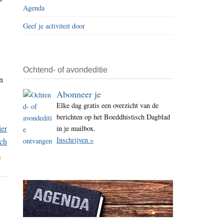
Agenda
i
t
Geef je activiteit door
e
Ochtend- of avondeditie
n
Abonneer je
Elke dag gratis een overzicht van de
berichten op het Boeddhistisch Dagblad
in je mailbox.
Inschrijven »
n