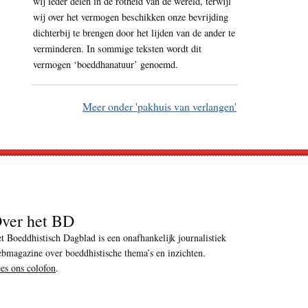
wij ieder delen in de rotheid van de wereld, terwijl
wij over het vermogen beschikken onze bevrijding
dichterbij te brengen door het lijden van de ander te
verminderen. In sommige teksten wordt dit
vermogen ‘boeddhanatuur’ genoemd.
Meer onder 'pakhuis van verlangen'
ver het BD
t Boeddhistisch Dagblad is een onafhankelijk journalistiek
bmagazine over boeddhistische thema’s en inzichten.
es ons colofon
.