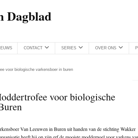
h Dagblad
IEUWS
CONTACT
SERIES
OVER ONS
P
fee voor biologische varkensboer in buren
oddertrofee voor biologische
 Buren
varkensboer Van Leeuwen in Buren uit handen van de stichting Wakker
anisatie heeft hij op zijn erf de mooiste modderpoel voor varkens va