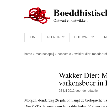
Door
Skip
Spring
Spring
Boeddhistisc
naar
to
naar
naar
de
secondary
de
de
Ontwart en ontwikkelt
hoofd
menu
eerste
voettekst
inhoud
sidebar
HOME
AGENDA
COLUMNS
N
home
»
maatschappij
»
economie
»
wakker dier: moddertro
Wakker Dier: M
varkensboer in
25 juli 2012
door
de redactie
Morgen, donderdag 26 juli, ontvangt de biologische 
Dier (WD) de zogenoemde moddertrofee. Volgens de org