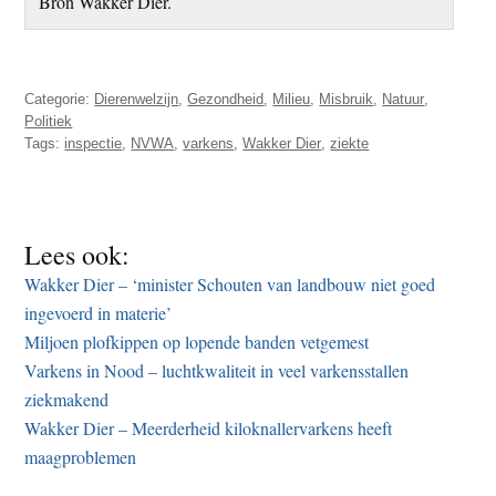
Bron Wakker Dier.
Categorie:
Dierenwelzijn
,
Gezondheid
,
Milieu
,
Misbruik
,
Natuur
,
Politiek
Tags:
inspectie
,
NVWA
,
varkens
,
Wakker Dier
,
ziekte
Lees ook:
Wakker Dier – ‘minister Schouten van landbouw niet goed
ingevoerd in materie’
Miljoen plofkippen op lopende banden vetgemest
Varkens in Nood – luchtkwaliteit in veel varkensstallen
ziekmakend
Wakker Dier – Meerderheid kiloknallervarkens heeft
maagproblemen