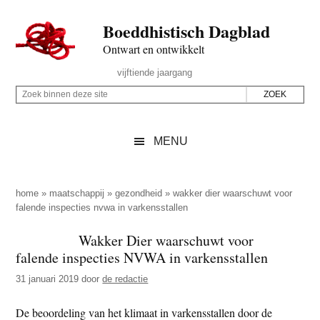
Door
Skip
Spring
Spring
Boeddhistisch Dagblad
naar
to
naar
naar
de
secondary
de
de
Ontwart en ontwikkelt
hoofd
menu
eerste
voettekst
Header
vijftiende jaargang
inhoud
sidebar
Rechts
Z
Z
o
o
e
e
MENU
k
k
b
o
i
p
home
»
maatschappij
»
gezondheid
»
wakker dier waarschuwt voor
n
falende inspecties nvwa in varkensstallen
d
n
e
Wakker Dier waarschuwt voor
e
z
falende inspecties NVWA in varkensstallen
n
e
d
31 januari 2019
door
de redactie
s
e
i
De beoordeling van het klimaat in varkensstallen door de
z