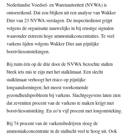
Nederlandse Voedsel- en Warenautoriteit (NVWA) is
t
e
ontoereikend. Dat zou blijken uit een analyse van Wakker
e
s
Dier van 23 NVWA-verslagen. De inspectiedienst grijpt
i
volgens de organisatie nauwelijks in bij ernstige signalen
t
waaronder extreem hoge ammoniakconcentraties. Te veel
e
varkens lijden volgens Wakker Dier aan pijnlijke
borstvliesontstekingen.
Bij ruim één op de drie door de NVWA bezochte stallen
bleek iets mis te zijn met het stalklimaat. Een slecht
stalklimaat verhoogt het risico op pijnlijke
longaandoeningen; het meest voorkomende
gezondheidsprobleem bij varkens. Slachtgegevens laten zien
dat zeventien procent van de varkens te maken krijgt met
borstvliesontsteking. En zo’n vijf procent met longontsteking.
Bij 74 procent van de varkensbedrijven sloeg de
ammoniakconcentratie in de stallucht veel te hoog uit. Ook