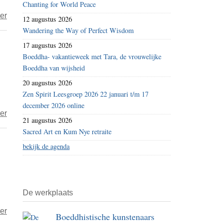
Chanting for World Peace
je
over
er
12 augustus 2026
niets?
De
Wandering the Way of Perfect Wisdom
Poortloze
17 augustus 2026
Poort
Boeddha- vakantieweek met Tara, de vrouwelijke
voor
Boeddha van wijsheid
nitwits,
20 augustus 2026
koan
Zen Spirit Leesgroep 2026 22 januari t/m 17
7
december 2026 online
over
er
–
21 augustus 2026
Gemoedsrust
Na
Sacred Art en Kum Nye retraite
is
het
bekijk de agenda
vrede
eten
hebben
je
met
schaaltjes
je
De werkplaats
afwassen
onvrede
over
er
Boeddhistische kunstenaars