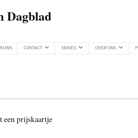
h Dagblad
IEUWS
CONTACT
SERIES
OVER ONS
P
 een prijskaartje