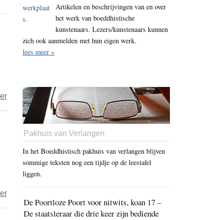
Een
Artikelen en beschrijvingen van en over
dader
het werk van boeddhistische
heeft
kunstenaars. Lezers/kunstenaars kunnen
zich ook aanmelden met hun eigen werk.
altijd
lees meer »
een
keuze
–
is
over
er
dat
Zijn
waar?
we
Pakhuis van Verlangen
allen
daders
In het Boeddhistisch pakhuis van verlangen blijven
of
sommige teksten nog een tijdje op de leestafel
zijn
liggen.
we
over
er
allen
De Poortloze Poort voor nitwits, koan 17 –
Hoe
slachtoffers?
De staatsleraar die drie keer zijn bediende
gemeen