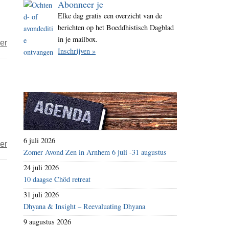
Abonneer je
i
Elke dag gratis een overzicht van de
t
berichten op het Boeddhistisch Dagblad
e
in je mailbox.
over
er
Inschrijven »
Aan
iedere
blijde
boodschap
hangt
een
prijskaartje
6 juli 2026
over
er
Zomer Avond Zen in Arnhem 6 juli -31 augustus
Wat
24 juli 2026
brengt
10 daagse Chöd retreat
je
31 juli 2026
alles
Dhyana & Insight – Reevaluating Dhyana
en
9 augustus 2026
kost