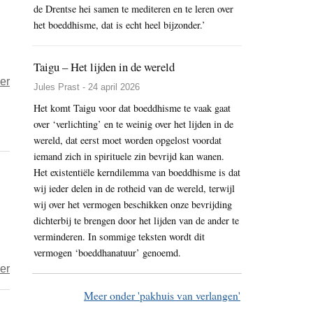
met
de Drentse hei samen te mediteren en te leren over
kiezen
een
het boeddhisme, dat is echt heel bijzonder.’
om
bloem
opzettelijk
een
Taigu – Het lijden in de wereld
boos
opvolger
over
er
te
Jules Prast - 24 april 2026
koos
De
zijn?
Het komt Taigu voor dat boeddhisme te vaak gaat
vogel
over ‘verlichting’ en te weinig over het lijden in de
die
wereld, dat eerst moet worden opgelost voordat
liever
iemand zich in spirituele zin bevrijd kan wanen.
het
Het existentiële kerndilemma van boeddhisme is dat
wij ieder delen in de rotheid van de wereld, terwijl
vliegtuig
wij over het vermogen beschikken onze bevrijding
nam
dichterbij te brengen door het lijden van de ander te
verminderen. In sommige teksten wordt dit
vermogen ‘boeddhanatuur’ genoemd.
over
er
Brabbel
Meer onder 'pakhuis van verlangen'
en