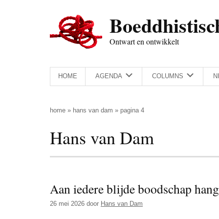
Door
Skip
Spring
Spring
Boeddhistisc
naar
to
naar
naar
de
secondary
de
de
Ontwart en ontwikkelt
hoofd
menu
eerste
voettekst
inhoud
sidebar
HOME
AGENDA
COLUMNS
N
home
»
hans van dam
»
pagina 4
Hans van Dam
Aan iedere blijde boodschap hangt
26 mei 2026
door
Hans van Dam