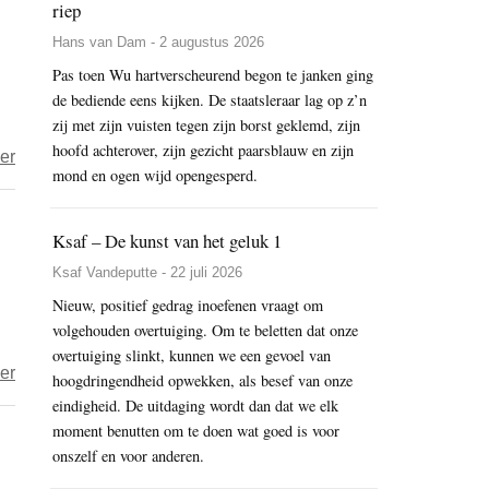
riep
is
Hans van Dam - 2 augustus 2026
gemeen?
Pas toen Wu hartverscheurend begon te janken ging
de bediende eens kijken. De staatsleraar lag op z’n
zij met zijn vuisten tegen zijn borst geklemd, zijn
hoofd achterover, zijn gezicht paarsblauw en zijn
over
er
mond en ogen wijd opengesperd.
De
PerongelukExpress
Ksaf – De kunst van het geluk 1
Ksaf Vandeputte - 22 juli 2026
Nieuw, positief gedrag inoefenen vraagt om
volgehouden overtuiging. Om te beletten dat onze
overtuiging slinkt, kunnen we een gevoel van
over
er
hoogdringendheid opwekken, als besef van onze
Doe
eindigheid. De uitdaging wordt dan dat we elk
je
moment benutten om te doen wat goed is voor
onszelf en voor anderen.
ooit
iets