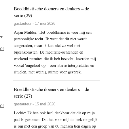
expres
Boeddhistische doeners en denkers – de
expres?
serie (29)
gastauteur - 17 mei 2026
Arjan Mulder: 'Het boeddhisme is voor mij een
r.
persoonlijke tocht. Ik weet dat dit niet wordt
aangeraden, maar ik kan niet zo veel met
over
er
bijeenkomsten. De meditatie-ochtenden en
De
weekend-retraites die ik heb bezocht, leverden mij
Poortloze
vooral 'ongeloof op – over starre interpretaties en
Poort
rituelen, met weinig ruimte voor gesprek.'
voor
nitwits,
Boeddhistische doeners en denkers – de
koan
serie (27)
6
gastauteur - 15 mei 2026
over
er
–
Loekie: 'Ik ben ook heel dankbaar dat dit op mijn
Kun
Hoe
pad is gekomen. Dat het voor mij als leek mogelijk
je
Boeddha
is om met een groep van 60 mensen tien dagen op
ervoor