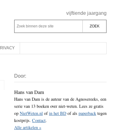
Header
vijftiende jaargang
Rechts
Z
Z
o
o
e
e
k
k
RIVACY
b
o
i
p
Primaire
n
d
Door:
Sidebar
n
e
e
z
Hans van Dam
n
Hans van Dam is de auteur van de Agnosereeks, een
e
d
serie van 13 boeken over niet-weten. Lees ze gratis
s
e
op
NietWeten.nl
of
in het BD
of als
paperback
tegen
i
z
kostprijs.
Contact
.
t
e
Alle artikelen »
e
s