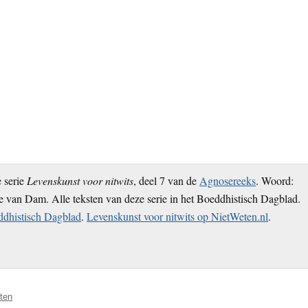
e serie
Levenskunst voor nitwits
, deel 7 van de
Agnosereeks
. Woord:
van Dam. Alle teksten van deze serie in het Boeddhistisch Dagblad.
eddhistisch Dagblad
.
Levenskunst voor nitwits op NietWeten.nl
.
eten