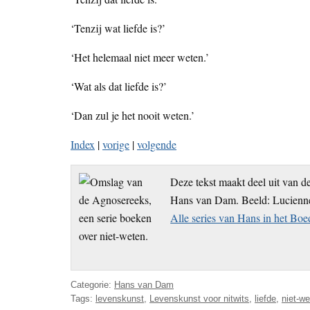
‘Tenzij wat liefde is?’
‘Het helemaal niet meer weten.’
‘Wat als dat liefde is?’
‘Dan zul je het nooit weten.’
Index
|
vorige
|
volgende
Deze tekst maakt deel uit van d
Hans van Dam. Beeld: Lucienne 
Alle series van Hans in het Bo
Categorie:
Hans van Dam
Tags:
levenskunst
,
Levenskunst voor nitwits
,
liefde
,
niet-w