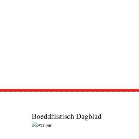
Footer
Boeddhistisch Dagblad