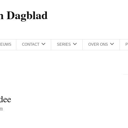
h Dagblad
IEUWS
CONTACT
SERIES
OVER ONS
P
idee
am