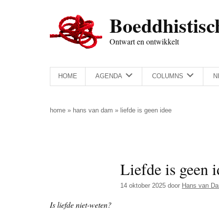
Door
Skip
Spring
Spring
Boeddhistisc
naar
to
naar
naar
de
secondary
de
de
Ontwart en ontwikkelt
hoofd
menu
eerste
voettekst
inhoud
sidebar
HOME
AGENDA
COLUMNS
N
home
»
hans van dam
»
liefde is geen idee
Liefde is geen 
14 oktober 2025
door
Hans van D
Is liefde niet-weten?