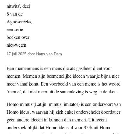
t
e
e
s
i
t
e
17 juli 2025
door
Hans van Dam
Een memenmens is een mens die als gastheer dient voor
memen. Memen zijn besmettelijke ideeën waar je bijna niet
meer vanaf komt. Een voorbeeld van een meme is het woord
‘meme’, dat niet meer uit de samenleving is weg te denken.
Homo mimus (Latijn, mimus: imitator) is een ondersoort van
Homo ideus, waarvan hij zich enkel onderscheidt doordat er
geen andere ideeën in kunnen dan memen. Uit recent
onderzoek blijkt dat Homo ideus al voor 95% uit Homo