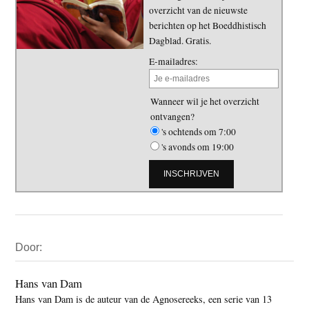
overzicht van de nieuwste
berichten op het Boeddhistisch
Dagblad. Gratis.
E-mailadres:
Wanneer wil je het overzicht
ontvangen?
's ochtends om 7:00
's avonds om 19:00
Primaire
Door:
Sidebar
Hans van Dam
Hans van Dam is de auteur van de Agnosereeks, een serie van 13