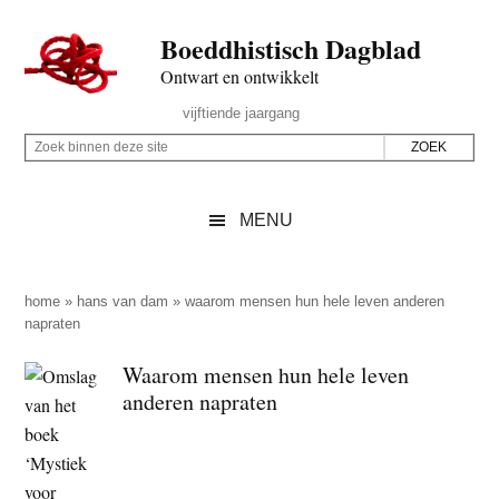
Door
Skip
Spring
Spring
Boeddhistisch Dagblad
naar
to
naar
naar
de
secondary
de
de
Ontwart en ontwikkelt
hoofd
menu
eerste
voettekst
Header
vijftiende jaargang
inhoud
sidebar
Rechts
Z
Z
o
o
e
e
MENU
k
k
b
o
i
p
home
»
hans van dam
»
waarom mensen hun hele leven anderen
n
napraten
d
n
e
Waarom mensen hun hele leven
e
z
anderen napraten
n
e
d
s
e
i
z