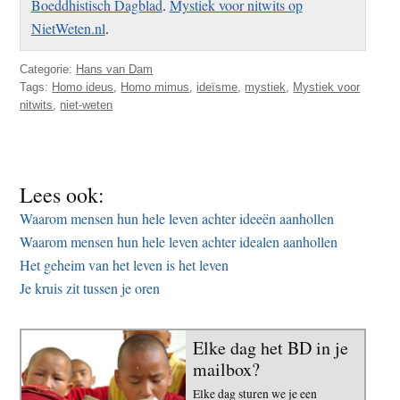
Boeddhistisch Dagblad
.
Mystiek voor nitwits op
NietWeten.nl
.
Categorie:
Hans van Dam
Tags:
Homo ideus
,
Homo mimus
,
ideïsme
,
mystiek
,
Mystiek voor
nitwits
,
niet-weten
Lees ook:
Waarom mensen hun hele leven achter ideeën aanhollen
Waarom mensen hun hele leven achter idealen aanhollen
Het geheim van het leven is het leven
Je kruis zit tussen je oren
Elke dag het BD in je
mailbox?
Elke dag sturen we je een