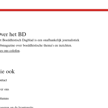
ver het BD
t Boeddhistisch Dagblad is een onafhankelijk journalistiek
bmagazine over boeddhistische thema’s en inzichten.
es ons colofon
.
ie ook
ntact
er ons
olumns
ageren op de krantensite