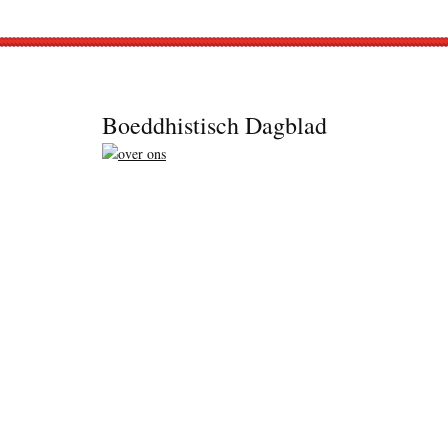
Footer
Boeddhistisch Dagblad