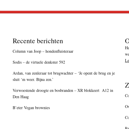
Recente berichten
O
He
Column van Joop – hondenfluisteraar
we
Le
Sodis – de virtuele denkster 592
Ardan, van zenleraar tot brugwachter – ‘Je opent de brug en je
sluit ‘m weer. Bijna zen.’
Z
Verwoestende droogte en bosbranden – XR blokkeert A12 in
Co
Den Haag
Ov
B’eter Vegan brownies
C
Re