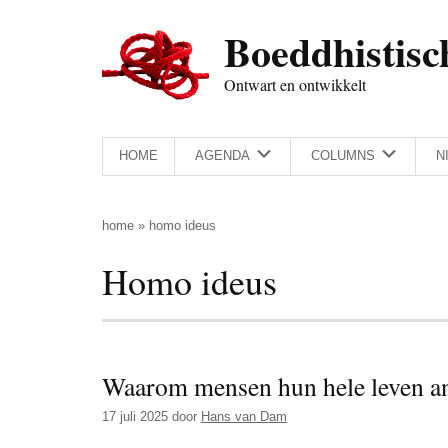
Door
Skip
Spring
Spring
Boeddhistisc
naar
to
naar
naar
de
secondary
de
de
Ontwart en ontwikkelt
hoofd
menu
eerste
voettekst
inhoud
sidebar
HOME
AGENDA
COLUMNS
N
home
»
homo ideus
Homo ideus
Waarom mensen hun hele leven a
17 juli 2025
door
Hans van Dam