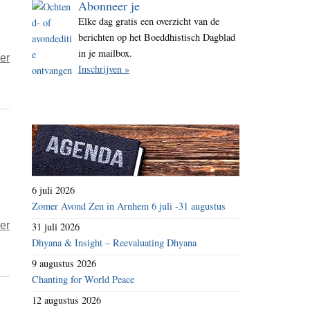
Abonneer je
i
Elke dag gratis een overzicht van de
t
berichten op het Boeddhistisch Dagblad
e
in je mailbox.
over
er
Inschrijven »
Waarom
mensen
hun
hele
leven
anderen
napraten
6 juli 2026
Zomer Avond Zen in Arnhem 6 juli -31 augustus
over
er
31 juli 2026
Dhyana & Insight – Reevaluating Dhyana
Waarom
mensen
9 augustus 2026
hun
Chanting for World Peace
hele
12 augustus 2026