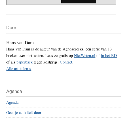
Primaire
Door:
Sidebar
Hans van Dam
Hans van Dam is de auteur van de Agnosereeks, een serie van 13
boeken over niet-weten. Lees ze gratis op
NietWeten.nl
of
in het BD
of als
paperback
tegen kostprijs.
Contact
.
Alle artikelen »
Agenda
Agenda
Geef je activiteit door