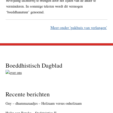
bevrijding dichterbij te brengen door het lijden van de ander te
verminderen. In sommige teksten wordt dit vermogen
‘boeddhanatuur’ genoemd.
Meer onder 'pakhuis van verlangen'
Footer
Boeddhistisch Dagblad
Recente berichten
Guy – dhammazaadjes – Heilzaam versus onheilzaam
Haiku van Renske – Stadstuintjes II