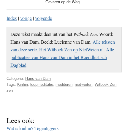
Gevaren op de Weg.
t
e
e
s
Index
|
vorige
|
volgende
i
t
Deze tekst maakt deel uit van het
Witboek Zen
. Woord:
e
Hans van Dam. Beeld: Lucienne van Dam.
Alle teksten
van deze serie
.
Het Witboek Zen op NietWeten.nl
.
Alle
publicaties van Hans van Dam in het Boeddhistisch
Dagblad
.
Categorie:
Hans van Dam
Tags:
Kinhin
,
loopmeditatie
,
mediteren
,
niet-weten
,
Witboek Zen
,
zen
Lees ook:
Wat is kinhin? Tegenliggers