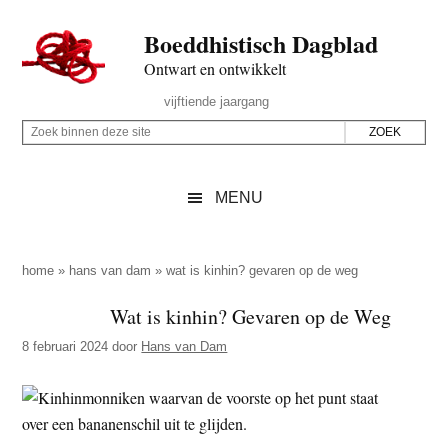
Door
Skip
Spring
Spring
Boeddhistisch Dagblad
naar
to
naar
naar
de
secondary
de
de
Ontwart en ontwikkelt
hoofd
menu
eerste
voettekst
Header
vijftiende jaargang
inhoud
sidebar
Rechts
Z
Z
o
o
e
e
MENU
k
k
b
o
i
p
home
»
hans van dam
»
wat is kinhin? gevaren op de weg
n
d
Wat is kinhin? Gevaren op de Weg
n
e
e
8 februari 2024
door
Hans van Dam
z
n
e
d
s
e
i
z