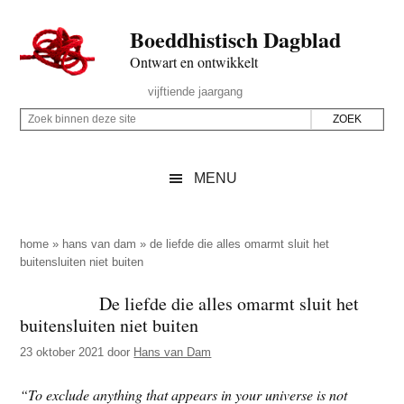
Door
Skip
Spring
Spring
Boeddhistisch Dagblad
naar
to
naar
naar
de
secondary
de
de
Ontwart en ontwikkelt
hoofd
menu
eerste
voettekst
Header
vijftiende jaargang
inhoud
sidebar
Rechts
Z
Z
o
o
e
e
MENU
k
k
b
o
i
p
home
»
hans van dam
»
de liefde die alles omarmt sluit het
n
buitensluiten niet buiten
d
n
e
De liefde die alles omarmt sluit het
e
z
buitensluiten niet buiten
n
e
d
23 oktober 2021
door
Hans van Dam
s
e
i
“To exclude anything that appears in your universe is not
z