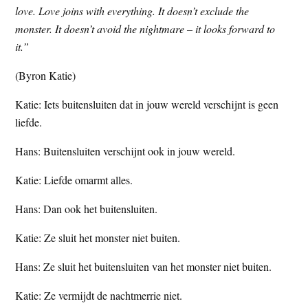
love. Love joins with everything. It doesn’t exclude the
t
e
monster. It doesn’t avoid the nightmare – it looks forward to
e
s
it.”
i
t
(Byron Katie)
e
Katie: Iets buitensluiten dat in jouw wereld verschijnt is geen
liefde.
Hans: Buitensluiten verschijnt ook in jouw wereld.
Katie: Liefde omarmt alles.
Hans: Dan ook het buitensluiten.
Katie: Ze sluit het monster niet buiten.
Hans: Ze sluit het buitensluiten van het monster niet buiten.
Katie: Ze vermijdt de nachtmerrie niet.