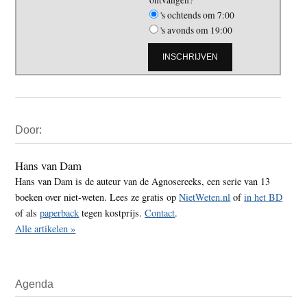
ontvangen?
's ochtends om 7:00
's avonds om 19:00
Primaire
Door:
Sidebar
Hans van Dam
Hans van Dam is de auteur van de Agnosereeks, een serie van 13
boeken over niet-weten. Lees ze gratis op
NietWeten.nl
of
in het BD
of als
paperback
tegen kostprijs.
Contact
.
Alle artikelen »
Agenda