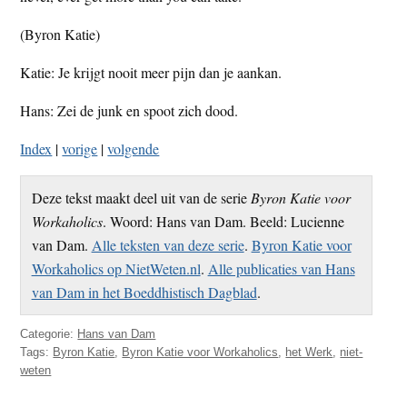
t
e
(Byron Katie)
e
s
i
Katie: Je krijgt nooit meer pijn dan je aankan.
t
Hans: Zei de junk en spoot zich dood.
e
Index
|
vorige
|
volgende
Deze tekst maakt deel uit van de serie
Byron Katie voor
Workaholics
. Woord: Hans van Dam. Beeld: Lucienne
van Dam.
Alle teksten van deze serie
.
Byron Katie voor
Workaholics op NietWeten.nl
.
Alle publicaties van Hans
van Dam in het Boeddhistisch Dagblad
.
Categorie:
Hans van Dam
Tags:
Byron Katie
,
Byron Katie voor Workaholics
,
het Werk
,
niet-
weten