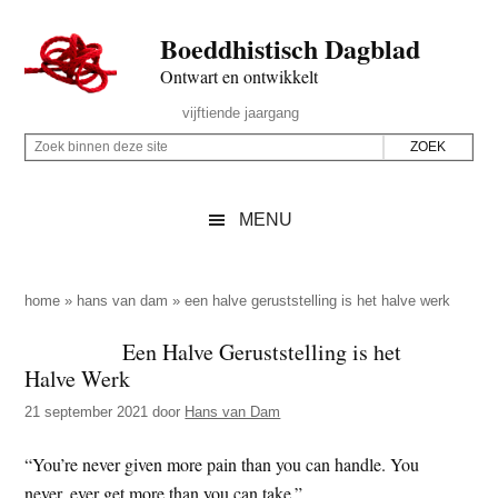
Door
Skip
Spring
Spring
Boeddhistisch Dagblad
naar
to
naar
naar
de
secondary
de
de
Ontwart en ontwikkelt
hoofd
menu
eerste
voettekst
Header
vijftiende jaargang
inhoud
sidebar
Rechts
Z
Z
o
o
e
e
MENU
k
k
b
o
i
p
home
»
hans van dam
»
een halve geruststelling is het halve werk
n
d
Een Halve Geruststelling is het
n
e
Halve Werk
e
z
n
21 september 2021
door
Hans van Dam
e
d
s
“You’re never given more pain than you can handle. You
e
i
never, ever get more than you can take.”
z