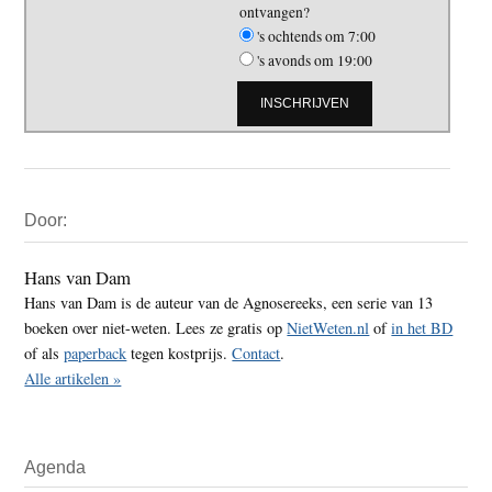
ontvangen?
's ochtends om 7:00
's avonds om 19:00
Primaire
Door:
Sidebar
Hans van Dam
Hans van Dam is de auteur van de Agnosereeks, een serie van 13
boeken over niet-weten. Lees ze gratis op
NietWeten.nl
of
in het BD
of als
paperback
tegen kostprijs.
Contact
.
Alle artikelen »
Agenda